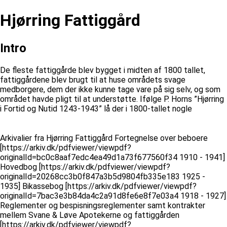
Hjørring Fattiggård
Intro
De fleste fattiggårde blev bygget i midten af 1800 tallet,
fattiggårdene blev brugt til at huse områdets svage
medborgere, dem der ikke kunne tage vare på sig selv, og som
området havde pligt til at understøtte. Ifølge P. Horns ”Hjørring
i Fortid og Nutid 1243-1943” lå der i 1800-tallet nogle
Arkivalier fra Hjørring Fattiggård Fortegnelse over beboere
[https://arkiv.dk/pdfviewer/viewpdf?
originalId=bc0c8aaf7edc4ea49d1a73f677560f34 1910 - 1941]
Hovedbog [https://arkiv.dk/pdfviewer/viewpdf?
originalId=20268cc3b0f847a3b5d9804fb335e183 1925 -
1935] Bikassebog [https://arkiv.dk/pdfviewer/viewpdf?
originalId=7bac3e3b84da4c2a91d8fe6e8f7e03a4 1918 - 1927]
Reglementer og bespisningsreglementer samt kontrakter
mellem Svane & Løve Apotekerne og fattiggården
[https://arkiv.dk/pdfviewer/viewpdf?