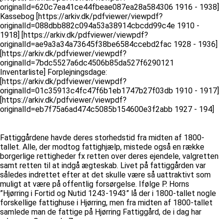
originalId=620c7ea41ce44fbeae087ea28a584306 1916 - 1938]
Kassebog [https://arkiv.dk/pdfviewer/viewpdf?
originalId=088dbb882c094a53a38914cbcdd99c4e 1910 -
1918] [https://arkiv.dk/pdfviewer/viewpdf?
originalId=ae9a3a34a73645f38be6584ccebd2fac 1928 - 1936]
[https://arkiv.dk/pdfviewer/viewpdf?
originalId=7bdc5527a6dc4506b85da527f6290121
Inventarliste] Forplejningsdage:
[https://arkiv.dk/pdfviewer/viewpdf?
originalId=01c35913c4fc47f6b1eb1747b27f03db 1910 - 1917]
[https://arkiv.dk/pdfviewer/viewpdf?
originalId=eb7f75a6ad474c5085b154600e3f2abb 1927 - 194]
Fattiggårdene havde deres storhedstid fra midten af 1800-
tallet. Alle, der modtog fattighjælp, mistede også en række
borgerlige rettigheder fx retten over deres ejendele, valgretten
samt retten til at indgå ægteskab. Livet på fattiggården var
således indrettet efter at det skulle være så uattraktivt som
muligt at være på offentlig forsørgelse. Ifølge P. Horns
”Hjørring i Fortid og Nutid 1243-1943” lå der i 1800-tallet nogle
forskellige fattighuse i Hjørring, men fra midten af 1800-tallet
samlede man de fattige på Hjørring Fattiggård, de i dag har