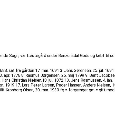
rønde Sogn, var fæstegård under Benzonsdal Gods og købt til sel
88, sat fra gården 17. mar. 1691 3. Jens Sørensen, 25. jul. 1691
n, 3. apr. 1776 8. Rasmus Jørgensen, 25. maj 1799 9. Bent Jacob
2. Hans Christian Nielsen,18. jul. 1872 13. Jens Rasmussen, 4. jan
jan. 1919 17. Lars Peter Larsen, Peder Hansen, Anders Nielsen, 1
. Eilif Kronborg Olsen, 20. mar. 1930 fg = forgænger gm = gift me