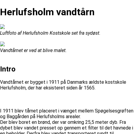
Herlufsholm vandtårn
Luftfoto af Herlufsholm Kostskole set fra sydøst.
Vandtårnet er ved at blive malet.
Intro
Vandtårnet er bygget i 1911 på Danmarks ældste kostskole
Herlufsholm, der har eksisteret siden år 1565.
I 1911 blev tårnet placeret i vænget mellem Spøgelsesgrøften
og Baggården på Herlufsholms arealer.
Der blev boret en brønd, der var omkring 25,5 meter dyb. Fra
dybet blev vandet presset op gennem et filter til det havnede i
en beholder. Derfra blev vandet transporteret rundt til