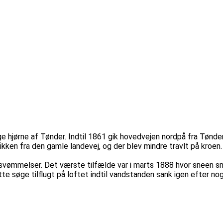
tlige hjørne af Tønder. Indtil 1861 gik hovedvejen nordpå fra Tønd
kken fra den gamle landevej, og der blev mindre travlt på kroen.
ersvømmelser. Det værste tilfælde var i marts 1888 hvor sneen s
e søge tilflugt på loftet indtil vandstanden sank igen efter no