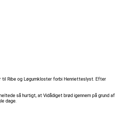
er til Ribe og Løgumkloster forbi Henrietteslyst. Efter
meltede så hurtigt, at Vidådiget brød igennem på grund af
gle dage.