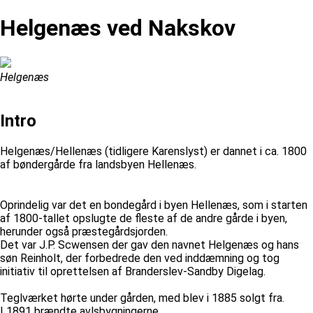
Helgenæs ved Nakskov
Helgenæs
Intro
Helgenæs/Hellenæs (tidligere Karenslyst) er dannet i ca. 1800
af bøndergårde fra landsbyen Hellenæs.
Oprindelig var det en bondegård i byen Hellenæs, som i starten
af 1800-tallet opslugte de fleste af de andre gårde i byen,
herunder også præstegårdsjorden.
Det var J.P. Scwensen der gav den navnet Helgenæs og hans
søn Reinholt, der forbedrede den ved inddæmning og tog
initiativ til oprettelsen af Branderslev-Sandby Digelag.
Teglværket hørte under gården, med blev i 1885 solgt fra.
I 1891 brændte avlsbygningerne