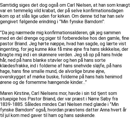
Samtidig siges det dog også om Carl Nielsen, at han som knægt
var en temmelig vild krabat, der på selve konfirmationsdagen
kom op at slås lige uden for kirken. Om denne tid har han selv
gengivet følgende erindring i ”Min fynske Barndom”:
”Da jeg nærmede mig konfirmationsalderen, gik jeg sammen
med en del drenge og piger til forberedelse hos den gamle, fine
pastor Briand. Jeg hørte næppe, hvad han sagde, og lærte vist
ingenting, for jeg kunne ikke få mine øjne fra hans skikkelse, der
bragte mig ind i en skønnere verden. Jeg så op på hans hvide
hår, ned på hans blanke støvler og hen på hans sorte
klædesfrakke, ind i folderne af hans snehvide sløjfe, på hans
hage, hans fine smalle mund, de alvorlige brune øjne,
overskygget af mørke buske, folderne på hans hals henimod
ørene og de fornemme hængende kinder…”
Maren Kirstine, Carl Nielsens mor, havde i sin tid tjent som
stuepige hos Pastor Briand, der var præst i Nørre Søby fra
1839-1885. Således mindes Carl Nielsen med glæde i ”Min
fynske Barndom” også, hvordan præstens datter Anna hvert år
til jul kom med gaver til ham og hans søskende.