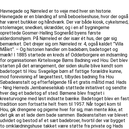
Havnegade og Nørreled er to veje med hver sin historie.
Havnegade er en blanding af små beboelseshuse, hvor der også
har været butikker og håndværk. Der var både kiosk, cykelsmed,
stolemager, snedkeri, skrædder, og i en af bygningerne
oprettede Gosmer-Halling Sogneråd byens første
alderdomshjem. På Nørreled er der især ét hus, der gør sig
bemærket. Det drejer sig om Nørreled nr. 4, også kaldet ”Villa
Målet”. – Og historien handler om badebørn, badetoget og
mælk! I 1885 startede en kreds af Odderborgere en indsamling
for organisationen Kirtelsvage Børns Badning ved Hou. Det blev
starten på det arrangement, der siden skulle blive kendt som
badetoget til Hou. Svagelige børn af fattige forældre kunne,
mod forevisning af lægeattest, tilbydes badning fra Hou
Søbadeanstalt og efterfølgende få et gratis måltid mad. Hads
- Ning Herreds Jernbaneselskab støttede initiativet og sendte
hver dag et badetog af sted. Børnene blev fragtet i
kreaturvogne med løst indsatte bænke. Badetoget blev en fast
tradition som fortsatte helt frem til 1957. Når toget kom til
Hou, gik drengene og pigerne hver for sig, man mente ikke, at
det gik an at lade dem bade sammen. Badeanstalten var blevet
udvidet og bestod af et sæt badebroer, hvortil der var bygget
to omklædningshuse takket være støtte fra private og Hads