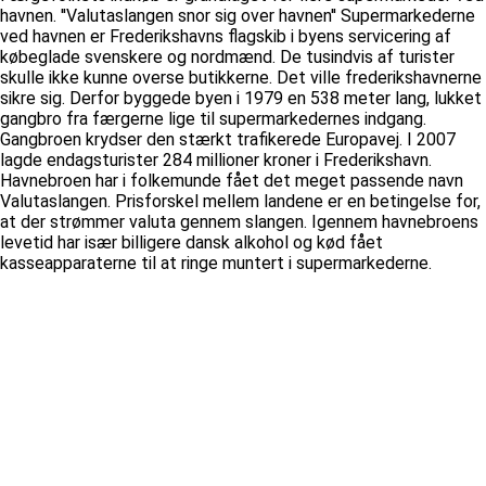
havnen. ''Valutaslangen snor sig over havnen'' Supermarkederne
ved havnen er Frederikshavns flagskib i byens servicering af
købeglade svenskere og nordmænd. De tusindvis af turister
skulle ikke kunne overse butikkerne. Det ville frederikshavnerne
sikre sig. Derfor byggede byen i 1979 en 538 meter lang, lukket
gangbro fra færgerne lige til supermarkedernes indgang.
Gangbroen krydser den stærkt trafikerede Europavej. I 2007
lagde endagsturister 284 millioner kroner i Frederikshavn.
Havnebroen har i folkemunde fået det meget passende navn
Valutaslangen. Prisforskel mellem landene er en betingelse for,
at der strømmer valuta gennem slangen. Igennem havnebroens
levetid har især billigere dansk alkohol og kød fået
kasseapparaterne til at ringe muntert i supermarkederne.