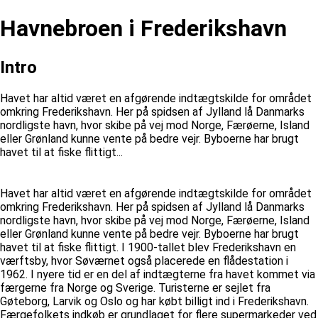
Havnebroen i Frederikshavn
Intro
Havet har altid været en afgørende indtægtskilde for området
omkring Frederikshavn. Her på spidsen af Jylland lå Danmarks
nordligste havn, hvor skibe på vej mod Norge, Færøerne, Island
eller Grønland kunne vente på bedre vejr. Byboerne har brugt
havet til at fiske flittigt...
Havet har altid været en afgørende indtægtskilde for området
omkring Frederikshavn. Her på spidsen af Jylland lå Danmarks
nordligste havn, hvor skibe på vej mod Norge, Færøerne, Island
eller Grønland kunne vente på bedre vejr. Byboerne har brugt
havet til at fiske flittigt. I 1900-tallet blev Frederikshavn en
værftsby, hvor Søværnet også placerede en flådestation i
1962. I nyere tid er en del af indtægterne fra havet kommet via
færgerne fra Norge og Sverige. Turisterne er sejlet fra
Gøteborg, Larvik og Oslo og har købt billigt ind i Frederikshavn.
Færgefolkets indkøb er grundlaget for flere supermarkeder ved