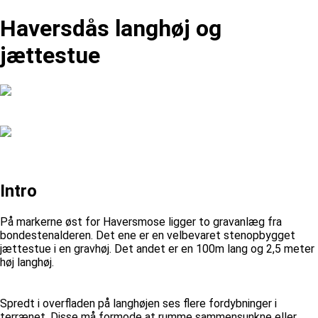
Haversdås langhøj og
jættestue
Intro
På markerne øst for Haversmose ligger to gravanlæg fra
bondestenalderen. Det ene er en velbevaret stenopbygget
jættestue i en gravhøj. Det andet er en 100m lang og 2,5 meter
høj langhøj.
Spredt i overfladen på langhøjen ses flere fordybninger i
terrænet. Disse må formode at rumme sammensunkne eller