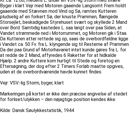
Kl. ca. 12:00, medens L. under en VSV.-lig Storm med svære
Byger i klart Vejr med Motoren gaaende Langsomt Frem holdt
gaaende med Stævnen mod Vind og Sø, ramtes Kutteren
pludselig af en forkert Sø, der knuste Prammen, flængede
Storsejlet, beskadigede Styrehuset svært og skyllede 2 Mand
over Bord. Samtidig kastedes L. saa langt over paa Siden, at
Vandet strømmede ned i Motorrummet, og Motoren gik i Staa.
Da Kutteren atter rettede sig op, saas de overbordfaldne ligge
i Vandet ca. 50 Fv. fra L. klyngende sig til Resterne af Prammen.
Da der paa Grund af Motorhavariet intet kunde gøres fra L. for
at redde de 2 Mand, affyredes 6 Raketter for at hidkalde
Hjælp. 2 andre Kuttere kom hurtigt til Stede og foretog en
Eftersøgning, der dog efter 2 Timers Forløb maatte opgives,
uden at de overbordværende havde kunnet findes.
Vejr: VSV.-lig Storm, byger, klart
Markeringen på kortet er ikke den præcise angivelse af stedet
for forliset/ulykken – den nøjagtige position kendes ikke.
Kilde: Dansk Søulykkestatistik, 1944