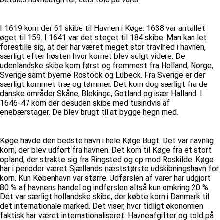
I 1619 kom der 61 skibe til Havnen i Køge. 1638 var antallet
øget til 159. I 1641 var det steget til 184 skibe. Man kan let
forestille sig, at der har været meget stor travlhed i havnen,
særligt efter høsten hvor kornet blev solgt videre. De
udenlandske skibe kom først og fremmest fra Holland, Norge,
Sverige samt byerne Rostock og Lübeck. Fra Sverige er der
særligt kommet træ og tømmer. Det kom dog særligt fra de
danske områder Skåne, Blekinge, Gotland og især Halland. I
1646-47 kom der desuden skibe med tusindvis af
enebærstager. De blev brugt til at bygge hegn med.
Køge havde den bedste havn i hele Køge Bugt. Det var navnlig
korn, der blev udført fra havnen. Det kom til Køge fra et stort
opland, der strakte sig fra Ringsted og op mod Roskilde. Køge
har i perioder været Sjællands næststørste udskibningshavn for
korn. Kun København var større. Udførslen af varer har udgjort
80 % af havnens handel og indførslen altså kun omkring 20 %.
Det var særligt hollandske skibe, der købte korn i Danmark til
det internationale marked. Det viser, hvor tidligt økonomien
faktisk har været internationaliseret. Havneafgifter og told på