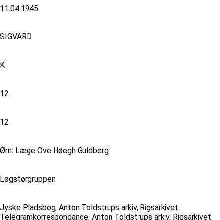
11.04.1945
SIGVARD
K
12
12
Ørn: Læge Ove Høegh Guldberg
Løgstørgruppen
Jyske Pladsbog, Anton Toldstrups arkiv, Rigsarkivet.
Telegramkorrespondance, Anton Toldstrups arkiv, Rigsarkivet.