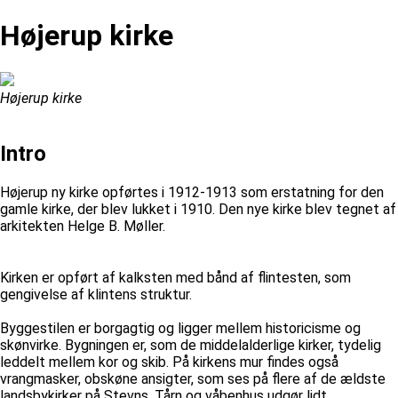
Højerup kirke
Højerup kirke
Intro
Højerup ny kirke opførtes i 1912-1913 som erstatning for den
gamle kirke, der blev lukket i 1910. Den nye kirke blev tegnet af
arkitekten Helge B. Møller.
Kirken er opført af kalksten med bånd af flintesten, som
gengivelse af klintens struktur.
Byggestilen er borgagtig og ligger mellem historicisme og
skønvirke. Bygningen er, som de middelalderlige kirker, tydelig
leddelt mellem kor og skib. På kirkens mur findes også
vrangmasker, obskøne ansigter, som ses på flere af de ældste
landsbykirker på Stevns. Tårn og våbenhus udgør lidt