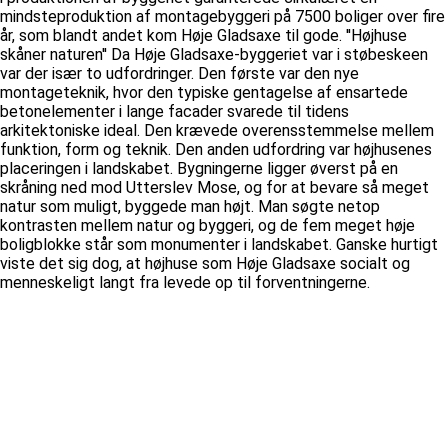
mindsteproduktion af montagebyggeri på 7500 boliger over fire
år, som blandt andet kom Høje Gladsaxe til gode. ''Højhuse
skåner naturen'' Da Høje Gladsaxe-byggeriet var i støbeskeen
var der især to udfordringer. Den første var den nye
montageteknik, hvor den typiske gentagelse af ensartede
betonelementer i lange facader svarede til tidens
arkitektoniske ideal. Den krævede overensstemmelse mellem
funktion, form og teknik. Den anden udfordring var højhusenes
placeringen i landskabet. Bygningerne ligger øverst på en
skråning ned mod Utterslev Mose, og for at bevare så meget
natur som muligt, byggede man højt. Man søgte netop
kontrasten mellem natur og byggeri, og de fem meget høje
boligblokke står som monumenter i landskabet. Ganske hurtigt
viste det sig dog, at højhuse som Høje Gladsaxe socialt og
menneskeligt langt fra levede op til forventningerne.