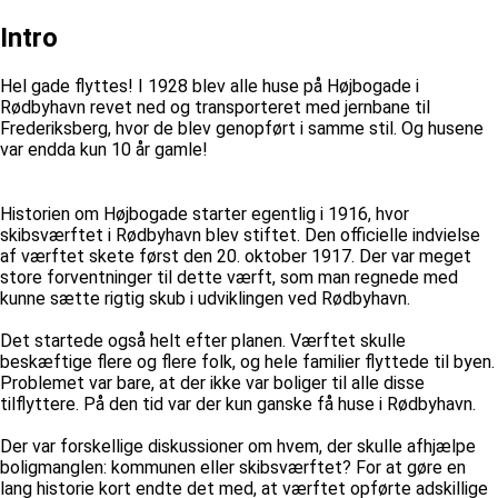
Intro
Hel gade flyttes! I 1928 blev alle huse på Højbogade i
Rødbyhavn revet ned og transporteret med jernbane til
Frederiksberg, hvor de blev genopført i samme stil. Og husene
var endda kun 10 år gamle!
Historien om Højbogade starter egentlig i 1916, hvor
skibsværftet i Rødbyhavn blev stiftet. Den officielle indvielse
af værftet skete først den 20. oktober 1917. Der var meget
store forventninger til dette værft, som man regnede med
kunne sætte rigtig skub i udviklingen ved Rødbyhavn.
Det startede også helt efter planen. Værftet skulle
beskæftige flere og flere folk, og hele familier flyttede til byen.
Problemet var bare, at der ikke var boliger til alle disse
tilflyttere. På den tid var der kun ganske få huse i Rødbyhavn.
Der var forskellige diskussioner om hvem, der skulle afhjælpe
boligmanglen: kommunen eller skibsværftet? For at gøre en
lang historie kort endte det med, at værftet opførte adskillige