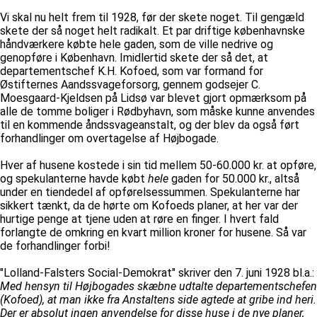
Vi skal nu helt frem til 1928, før der skete noget. Til gengæld
skete der så noget helt radikalt. Et par driftige københavnske
håndværkere købte hele gaden, som de ville nedrive og
genopføre i København. Imidlertid skete der så det, at
departementschef K.H. Kofoed, som var formand for
Østifternes Aandssvageforsorg, gennem godsejer C.
Moesgaard-Kjeldsen på Lidsø var blevet gjort opmærksom på
alle de tomme boliger i Rødbyhavn, som måske kunne anvendes
til en kommende åndssvageanstalt, og der blev da også ført
forhandlinger om overtagelse af Højbogade.
Hver af husene kostede i sin tid mellem 50-60.000 kr. at opføre,
og spekulanterne havde købt
hele
gaden for 50.000 kr., altså
under en tiendedel af opførelsessummen. Spekulanterne har
sikkert tænkt, da de hørte om Kofoeds planer, at her var der
hurtige penge at tjene uden at røre en finger. I hvert fald
forlangte de omkring en kvart million kroner for husene. Så var
de forhandlinger forbi!
"Lolland-Falsters Social-Demokrat" skriver den 7. juni 1928 bl.a.:
Med hensyn til Højbogades skæbne udtalte departementschefen
(Kofoed), at man ikke fra Anstaltens side agtede at gribe ind heri.
Der er absolut ingen anvendelse for disse huse i de nye planer,