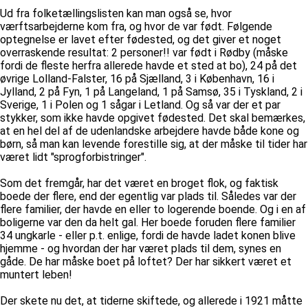
Ud fra folketællingslisten kan man også se, hvor
værftsarbejderne kom fra, og hvor de var født. Følgende
optegnelse er lavet efter fødested, og det giver et noget
overraskende resultat: 2 personer!! var født i Rødby (måske
fordi de fleste herfra allerede havde et sted at bo), 24 på det
øvrige Lolland-Falster, 16 på Sjælland, 3 i København, 16 i
Jylland, 2 på Fyn, 1 på Langeland, 1 på Samsø, 35 i Tyskland, 2 i
Sverige, 1 i Polen og 1 sågar i Letland. Og så var der et par
stykker, som ikke havde opgivet fødested. Det skal bemærkes,
at en hel del af de udenlandske arbejdere havde både kone og
børn, så man kan levende forestille sig, at der måske til tider har
været lidt "sprogforbistringer".
Som det fremgår, har det været en broget flok, og faktisk
boede der flere, end der egentlig var plads til. Således var der
flere familier, der havde en eller to logerende boende. Og i en af
boligerne var den da helt gal. Her boede foruden flere familier
34 ungkarle - eller p.t. enlige, fordi de havde ladet konen blive
hjemme - og hvordan der har været plads til dem, synes en
gåde. De har måske boet på loftet? Der har sikkert været et
muntert leben!
Der skete nu det, at tiderne skiftede, og allerede i 1921 måtte