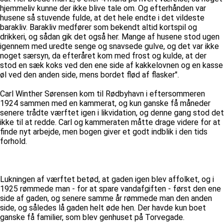
hjemmeliv kunne der ikke blive tale om. Og efterhånden var
husene så stuvende fulde, at det hele endte i det vildeste
barakliv. Barakliv medfører som bekendt altid kortspil og
drikkeri, og sådan gik det også her. Mange af husene stod ugen
igennem med uredte senge og snavsede gulve, og det var ikke
noget særsyn, da efteråret kom med frost og kulde, at der
stod en sæk koks ved den ene side af kakkelovnen og en kasse
øl ved den anden side, mens bordet flød af flasker".
Carl Winther Sørensen kom til Rødbyhavn i eftersommeren
1924 sammen med en kammerat, og kun ganske få måneder
senere trådte værftet igen i likvidation, og denne gang stod det
ikke til at redde. Carl og kammeraten måtte drage videre for at
finde nyt arbejde, men bogen giver et godt indblik i den tids
forhold.
Lukningen af værftet betød, at gaden igen blev affolket, og i
1925 rømmede man - for at spare vandafgiften - først den ene
side af gaden, og senere samme år rømmede man den anden
side, og således lå gaden helt øde hen. Der havde kun boet
ganske få familier, som blev genhuset på Torvegade.