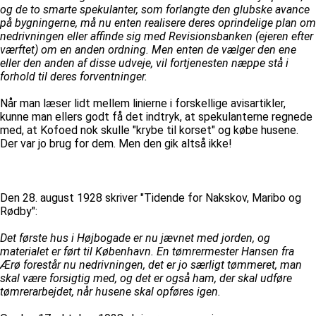
og de to smarte spekulanter, som forlangte den glubske avance
på bygningerne, må nu enten realisere deres oprindelige plan om
nedrivningen eller affinde sig med Revisionsbanken (ejeren efter
værftet) om en anden ordning. Men enten de vælger den ene
eller den anden af disse udveje, vil fortjenesten næppe stå i
forhold til deres forventninger.
Når man læser lidt mellem linierne i forskellige avisartikler,
kunne man ellers godt få det indtryk, at spekulanterne regnede
med, at Kofoed nok skulle "krybe til korset" og købe husene.
Der var jo brug for dem. Men den gik altså ikke!
Den 28. august 1928 skriver "Tidende for Nakskov, Maribo og
Rødby":
Det første hus i Højbogade er nu jævnet med jorden, og
materialet er ført til København. En tømrermester Hansen fra
Ærø forestår nu nedrivningen, det er jo særligt tømmeret, man
skal være forsigtig med, og det er også ham, der skal udføre
tømrerarbejdet, når husene skal opføres igen.