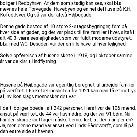
boliger i Rødbyhavn. Af dem som stadig kan ses, skal bl.a.
nævnes hele Torvegade, Havebyen og en hel del huse på K.H.
Kofoedsvej. Og så var der altså Højbogade.
Denne gade bestod af 10 store 2-etagesbygninger, fem på
hver side af gaden, og der var plads til fire familier i hver, altså i
alt 40 3-værelseslejligheder, som var fuldt moderne udstyret,
bl.a. med WC. Desuden var der en lille have til hver lejlighed.
Selve opførelsen af husene skete i 1918, og i oktober samme
år var de klar til indflytning.
Husene på Højbogade var egentlig beregnet til arbejderfamilier
på værftet. I Folketællingslisten fra 1921 kan man få et indtryk
af, hvilken slags mennesker det var:
I de ti boliger boede i alt 242 personer. Heraf var de 106 mænd,
ansat på værftet, de 44 var husmødre, og der var 91 børn. Nu
har den skarpe iagttager måske bemærket, at der mangler en?
Ja, men denne mand var ansat ved Linds Bådeværft, som lå på
den østre side af havnen.