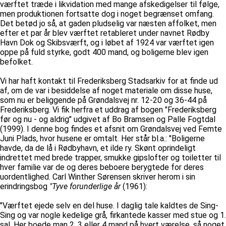
værftet træde i likvidation med mange afskedigelser til følge,
men produktionen fortsatte dog i noget begrænset omfang.
Det betød jo så, at gaden pludselig var næsten affolket, men
efter et par år blev værftet retableret under navnet Rødby
Havn Dok og Skibsværft, og i løbet af 1924 var værftet igen
oppe på fuld styrke, godt 400 mand, og boligerne blev igen
befolket.
Vi har haft kontakt til Frederiksberg Stadsarkiv for at finde ud
af, om de var i besiddelse af noget materiale om disse huse,
som nu er beliggende på Grøndalsvej nr. 12-20 og 36-44 på
Frederiksberg. Vi fik herfra et uddrag af bogen "Frederiksberg
før og nu - og aldrig" udgivet af Bo Bramsen og Palle Fogtdal
(1999). I denne bog findes et afsnit om Grøndalsvej ved Femte
Juni Plads, hvor husene er omtalt. Her står bl.a.: "Boligerne
havde, da de lå i Rødbyhavn, et ilde ry. Skønt oprindeligt
indrettet med brede trapper, smukke gipslofter og toiletter til
hver familie var de og deres beboere berygtede for deres
uordentlighed. Carl Winther Sørensen skriver herom i sin
erindringsbog
"Tyve forunderlige år
(1961):
"Værftet ejede selv en del huse. I daglig tale kaldtes de Sing-
Sing og var nogle kedelige grå, firkantede kasser med stue og 1.
sal. Her boede man 2, 3 eller 4 mand på hvert værelse, så noget