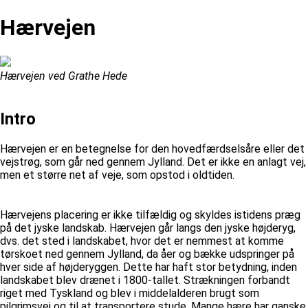
Hærvejen
Hærvejen ved Grathe Hede
Intro
Hærvejen er en betegnelse for den hovedfærdselsåre eller det
vejstrøg, som går ned gennem Jylland. Det er ikke en anlagt vej,
men et større net af veje, som opstod i oldtiden.
Hærvejens placering er ikke tilfældig og skyldes istidens præg
på det jyske landskab. Hærvejen går langs den jyske højderyg,
dvs. det sted i landskabet, hvor det er nemmest at komme
tørskoet ned gennem Jylland, da åer og bække udspringer på
hver side af højderyggen. Dette har haft stor betydning, inden
landskabet blev drænet i 1800-tallet. Strækningen forbandt
riget med Tyskland og blev i middelalderen brugt som
pilgrimsvej og til at transportere stude. Mange hære har ganske