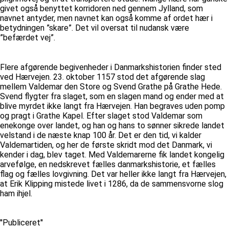
givet også benyttet korridoren ned gennem Jylland, som
navnet antyder, men navnet kan også komme af ordet hær i
betydningen ”skare”. Det vil oversat til nudansk være
”befærdet vej”.
Flere afgørende begivenheder i Danmarkshistorien finder sted
ved Hærvejen. 23. oktober 1157 stod det afgørende slag
mellem Valdemar den Store og Svend Grathe på Grathe Hede.
Svend flygter fra slaget, som en slagen mand og ender med at
blive myrdet ikke langt fra Hærvejen. Han begraves uden pomp
og pragt i Grathe Kapel. Efter slaget stod Valdemar som
enekonge over landet, og han og hans to sønner sikrede landet
velstand i de næste knap 100 år. Det er den tid, vi kalder
Valdemartiden, og her de første skridt mod det Danmark, vi
kender i dag, blev taget. Med Valdemarerne fik landet kongelig
arvefølge, en nedskrevet fælles danmarkshistorie, et fælles
flag og fælles lovgivning. Det var heller ikke langt fra Hærvejen,
at Erik Klipping mistede livet i 1286, da de sammensvorne slog
ham ihjel.
''Publiceret''