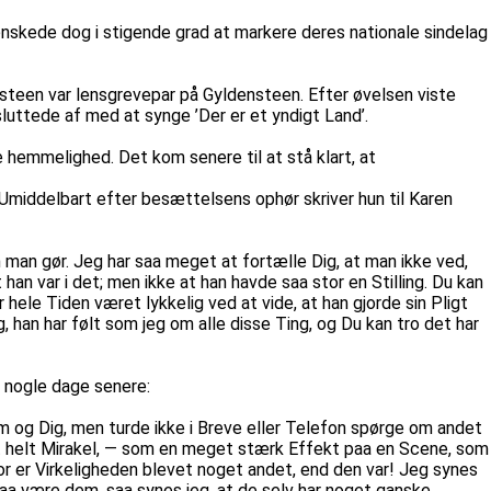
nskede dog i stigende grad at markere deres nationale sindelag
steen var lensgrevepar på Gyldensteen. Efter øvelsen viste
luttede af med at synge ’Der er et yndigt Land’.
 hemmelighed. Det kom senere til at stå klart, at
. Umiddelbart efter besættelsens ophør skriver hun til Karen
n man gør. Jeg har saa meget at fortælle Dig, at man ikke ved,
an var i det; men ikke at han havde saa stor en Stilling. Du kan
hele Tiden været lykkelig ved at vide, at han gjorde sin Pligt
 han har følt som jeg om alle disse Ting, og Du kan tro det har
et nogle dage senere:
m og Dig, men turde ikke i Breve eller Telefon spørge om andet
 et helt Mirakel, — som en meget stærk Effekt paa en Scene, som
or er Virkeligheden blevet noget andet, end den var! Jeg synes
aa være dem, saa synes jeg, at de selv har noget ganske