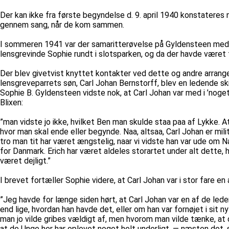
Der kan ikke fra første begyndelse d. 9. april 1940 konstater
gennem sang, når de kom sammen.
I sommeren 1941 var der samaritterøvelse på Gyldensteen med d
lensgrevinde Sophie rundt i slotsparken, og da der havde været 
Der blev givetvist knyttet kontakter ved dette og andre arrange
lensgreveparrets søn, Carl Johan Bernstorff, blev en ledende 
Sophie B. Gyldensteen vidste nok, at Carl Johan var med i ’noget
Blixen:
”man vidste jo ikke, hvilket Ben man skulde staa paa af Lykke. A
hvor man skal ende eller begynde. Naa, altsaa, Carl Johan er mil
tro man tit har været ængstelig, naar vi vidste han var ude om Na
for Danmark. Erich har været aldeles storartet under alt dette, 
været dejligt.”
I brevet fortæller Sophie videre, at Carl Johan var i stor fare e
”Jeg havde for længe siden hørt, at Carl Johan var en af de le
end lige, hvordan han havde det, eller om han var fornøjet i si
man jo vilde gribes vældigt af, men hvorom man vilde tænke, at 
at de Unge her har oplevet noget helt underligt, — næsten det