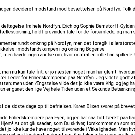
es nogen decideret modstand mod besættelsen på Nordfyn. Folk ø
eltagelse fra hele Nordfyn. Erich og Sophie Bernstorff-Gylden
fællesspisning, holdt grevinden tale for de forsamlede, og man s
menter rundt omkring på Nordfyn, men det foregik i allerstørste
skikkelse i modstandskampen i og omkring Bogense.
’, men havde ingen anelse om, hvor central en rolle han spillede
t man nu kan tale frit, er jo næsten noget man har glemt, hvorda
itær Leder for Frihedskæmperne paa Nordfyn. Jeg vidste godt at h
tten; men uden Ængstelse vilde det jo ikke være Krig, og jeg har 
han er gaaet den lige Vej hele Tiden uden et Sekunds Betænkning,
n af de sidste dage op til befrielsen. Karen Blixen svarer på brev
dende Frihedskæmpere paa Fyen, og jeg har saa tidt tænkt paa ha
t ny Hjem! At det gik saadan, som Du skriver, forekommer en som
det jo ikke kunde have noget tilsvarende i Virkeligheden. Men hv
, som enhver Ungdom har drømt om. Saa taknemlige som vi alle m