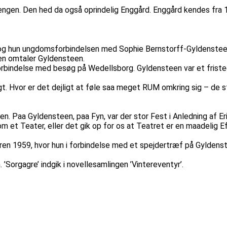
engen. Den hed da også oprindelig Enggård. Enggård kendes fra
g hun ungdomsforbindelsen med Sophie Bernstorff-Gyldensteen, g
xen omtaler Gyldensteen.
 forbindelse med besøg på Wedellsborg. Gyldensteen var et fris
t. Hvor er det dejligt at føle saa meget RUM omkring sig – de 
. Paa Gyldensteen, paa Fyn, var der stor Fest i Anledning af Eri
om et Teater, eller det gik op for os at Teatret er en maadelig Ef
 1959, hvor hun i forbindelse med et spejdertræf på Gyldensteen
’Sorgagre’ indgik i novellesamlingen ’Vintereventyr’.