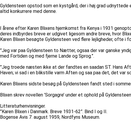
Gyldensteen opstod som en kystgård, der i høj grad udnyttede 
altid konkurrere med denne.
I årene efter Karen Blixens hjemkomst fra Kenya i 1931 genopto
deres indbyrdes breve er udgivet ligesom andre breve, hvor Bli
Karen Blixen besøgte Gyldensteen ved flere lejligheder, ofte i
”Jeg var paa Gyldensteen to Nætter, ogsaa der var ganske yndig
med Fortiden og med fjerne Lande og Sprog.”.
”Jeg troede næsten ikke at der fandtes en saadan ST. Hans Aften
Haven; vi sad i en blikstille varm Aften og saa paa det, det var s
Karen Blixens sidste besøg på Gyldensteen fandt sted i sommeren
Blixen skrev novellen ’Sorgagre’ under et ophold på Gyldensteen. 
Litteraturhenvisninger.
”Karen Blixen i Danmark. Breve 1931-62”. Bind I og II.
Bogense Avis 7. august 1959, Nordfyns Museum.