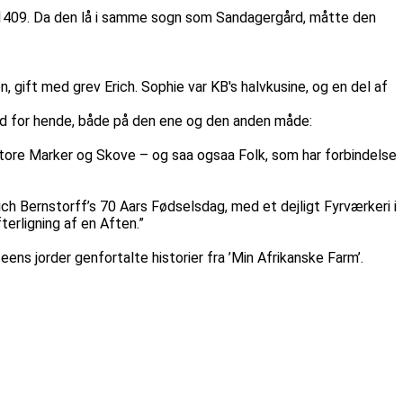
 1409. Da den lå i samme sogn som Sandagergård, måtte den
ift med grev Erich. Sophie var KB's halvkusine, og en del af
ted for hende, både på den ene og den anden måde:
store Marker og Skove – og saa ogsaa Folk, som har forbindelse
ch Bernstorff’s 70 Aars Fødselsdag, med et dejligt Fyrværkeri i
terligning af en Aften.”
s jorder genfortalte historier fra ’Min Afrikanske Farm’.