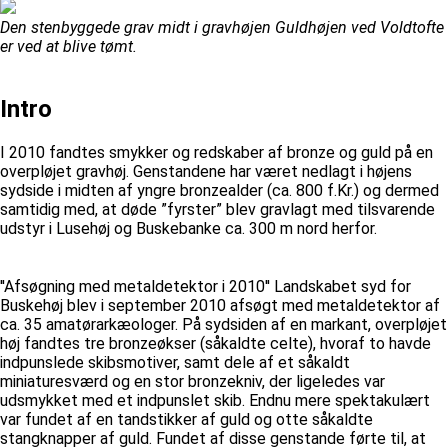
Den stenbyggede grav midt i gravhøjen Guldhøjen ved Voldtofte
er ved at blive tømt.
Intro
I 2010 fandtes smykker og redskaber af bronze og guld på en
overpløjet gravhøj. Genstandene har været nedlagt i højens
sydside i midten af yngre bronzealder (ca. 800 f.Kr.) og dermed
samtidig med, at døde ”fyrster” blev gravlagt med tilsvarende
udstyr i Lusehøj og Buskebanke ca. 300 m nord herfor.
''Afsøgning med metaldetektor i 2010'' Landskabet syd for
Buskehøj blev i september 2010 afsøgt med metaldetektor af
ca. 35 amatørarkæologer. På sydsiden af en markant, overpløjet
høj fandtes tre bronzeøkser (såkaldte celte), hvoraf to havde
indpunslede skibsmotiver, samt dele af et såkaldt
miniaturesværd og en stor bronzekniv, der ligeledes var
udsmykket med et indpunslet skib. Endnu mere spektakulært
var fundet af en tandstikker af guld og otte såkaldte
stangknapper af guld. Fundet af disse genstande førte til, at