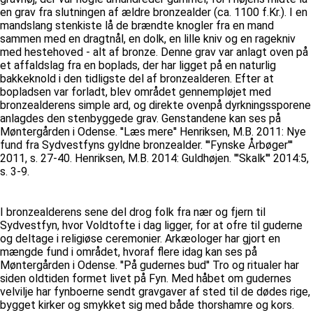
en grav fra slutningen af ældre bronzealder (ca. 1100 f.Kr.). I en
mandslang stenkiste lå de brændte knogler fra en mand
sammen med en dragtnål, en dolk, en lille kniv og en ragekniv
med hestehoved - alt af bronze. Denne grav var anlagt oven på
et affaldslag fra en boplads, der har ligget på en naturlig
bakkeknold i den tidligste del af bronzealderen. Efter at
bopladsen var forladt, blev området gennempløjet med
bronzealderens simple ard, og direkte ovenpå dyrkningssporene
anlagdes den stenbyggede grav. Genstandene kan ses på
Møntergården i Odense. ''Læs mere'' Henriksen, M.B. 2011: Nye
fund fra Sydvestfyns gyldne bronzealder. '''Fynske Årbøger'''
2011, s. 27-40. Henriksen, M.B. 2014: Guldhøjen. '''Skalk''' 2014:5,
s. 3-9.
I bronzealderens sene del drog folk fra nær og fjern til
Sydvestfyn, hvor Voldtofte i dag ligger, for at ofre til guderne
og deltage i religiøse ceremonier. Arkæologer har gjort en
mængde fund i området, hvoraf flere idag kan ses på
Møntergården i Odense. ''På gudernes bud'' Tro og ritualer har
siden oldtiden formet livet på Fyn. Med håbet om gudernes
velvilje har fynboerne sendt gravgaver af sted til de dødes rige,
bygget kirker og smykket sig med både thorshamre og kors.