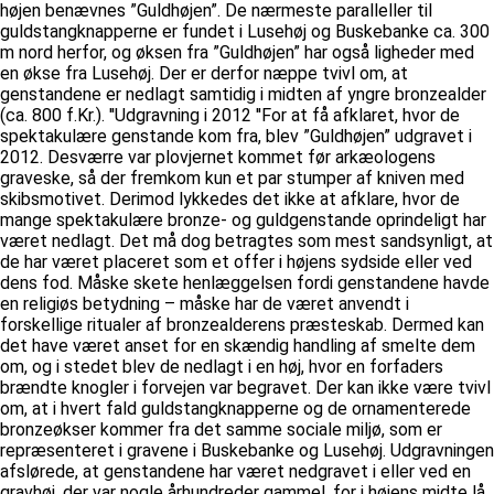
højen benævnes ”Guldhøjen”. De nærmeste paralleller til
guldstangknapperne er fundet i Lusehøj og Buskebanke ca. 300
m nord herfor, og øksen fra ”Guldhøjen” har også ligheder med
en økse fra Lusehøj. Der er derfor næppe tvivl om, at
genstandene er nedlagt samtidig i midten af yngre bronzealder
(ca. 800 f.Kr.). ''Udgravning i 2012 ''For at få afklaret, hvor de
spektakulære genstande kom fra, blev ”Guldhøjen” udgravet i
2012. Desværre var plovjernet kommet før arkæologens
graveske, så der fremkom kun et par stumper af kniven med
skibsmotivet. Derimod lykkedes det ikke at afklare, hvor de
mange spektakulære bronze- og guldgenstande oprindeligt har
været nedlagt. Det må dog betragtes som mest sandsynligt, at
de har været placeret som et offer i højens sydside eller ved
dens fod. Måske skete henlæggelsen fordi genstandene havde
en religiøs betydning – måske har de været anvendt i
forskellige ritualer af bronzealderens præsteskab. Dermed kan
det have været anset for en skændig handling af smelte dem
om, og i stedet blev de nedlagt i en høj, hvor en forfaders
brændte knogler i forvejen var begravet. Der kan ikke være tvivl
om, at i hvert fald guldstangknapperne og de ornamenterede
bronzeøkser kommer fra det samme sociale miljø, som er
repræsenteret i gravene i Buskebanke og Lusehøj. Udgravningen
afslørede, at genstandene har været nedgravet i eller ved en
gravhøj, der var nogle århundreder gammel, for i højens midte lå