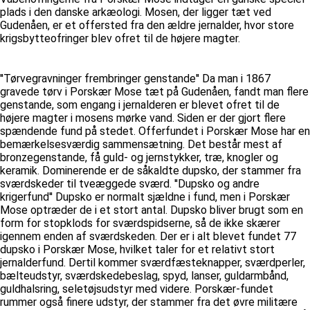
plads i den danske arkæologi. Mosen, der ligger tæt ved
Gudenåen, er et offersted fra den ældre jernalder, hvor store
krigsbytteofringer blev ofret til de højere magter.
''Tørvegravninger frembringer genstande'' Da man i 1867
gravede tørv i Porskær Mose tæt på Gudenåen, fandt man flere
genstande, som engang i jernalderen er blevet ofret til de
højere magter i mosens mørke vand. Siden er der gjort flere
spændende fund på stedet. Offerfundet i Porskær Mose har en
bemærkelsesværdig sammensætning. Det består mest af
bronzegenstande, få guld- og jernstykker, træ, knogler og
keramik. Dominerende er de såkaldte dupsko, der stammer fra
sværdskeder til tveæggede sværd. ''Dupsko og andre
krigerfund'' Dupsko er normalt sjældne i fund, men i Porskær
Mose optræder de i et stort antal. Dupsko bliver brugt som en
form for stopklods for sværdspidserne, så de ikke skærer
igennem enden af sværdskeden. Der er i alt blevet fundet 77
dupsko i Porskær Mose, hvilket taler for et relativt stort
jernalderfund. Dertil kommer sværdfæsteknapper, sværdperler,
bælteudstyr, sværdskedebeslag, spyd, lanser, guldarmbånd,
guldhalsring, seletøjsudstyr med videre. Porskær-fundet
rummer også finere udstyr, der stammer fra det øvre militære