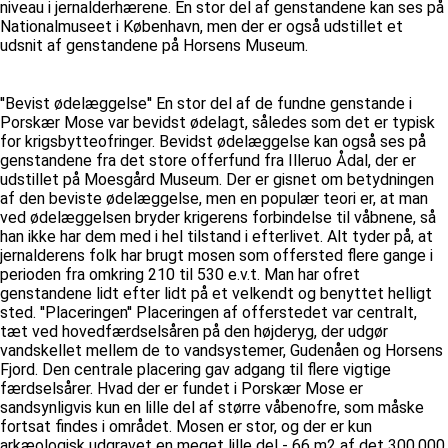
niveau i jernalderhærene. En stor del af genstandene kan ses på
Nationalmuseet i København, men der er også udstillet et
udsnit af genstandene på Horsens Museum.
''Bevist ødelæggelse'' En stor del af de fundne genstande i
Porskær Mose var bevidst ødelagt, således som det er typisk
for krigsbytteofringer. Bevidst ødelæggelse kan også ses på
genstandene fra det store offerfund fra Illeruo Ådal, der er
udstillet på Moesgård Museum. Der er gisnet om betydningen
af den beviste ødelæggelse, men en populær teori er, at man
ved ødelæggelsen bryder krigerens forbindelse til våbnene, så
han ikke har dem med i hel tilstand i efterlivet. Alt tyder på, at
jernalderens folk har brugt mosen som offersted flere gange i
perioden fra omkring 210 til 530 e.v.t. Man har ofret
genstandene lidt efter lidt på et velkendt og benyttet helligt
sted. ''Placeringen'' Placeringen af offerstedet var centralt,
tæt ved hovedfærdselsåren på den højderyg, der udgør
vandskellet mellem de to vandsystemer, Gudenåen og Horsens
Fjord. Den centrale placering gav adgang til flere vigtige
færdselsårer. Hvad der er fundet i Porskær Mose er
sandsynligvis kun en lille del af større våbenofre, som måske
fortsat findes i området. Mosen er stor, og der er kun
arkæologisk udgravet en meget lille del - 66 m2 af det 300.000