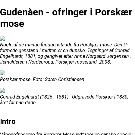
Gudenåen - ofringer i Porskær
mose
Nogle af de mange fundgenstande fra Porskjær mose. Den U-
formede genstand i midten er en dupsko. Tegninger af Conrad
Engelhardt, 1881, og gengivet efter Anne Nørgaard Jørgensen :
Jernalderen i Nordeuropa. Porskjær mosefund. 2008.
Porskær mose. Foto: Søren Christiansen
Conrad Engelhardt (1825 - 1881) - Udgravede Porskær i 1880,
året før han døde.
Intro
Våbenofringerne fra Porskær Mose indtager en ganske speciel