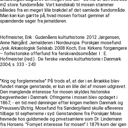
m2 store fundområde. Vort kendskab til mosen stammer
således fra en meget lille brøkdel af det samlede fundområde.
Man kan kun gætte på, hvad mosen fortsat gemmer af
spændende sager fra jernalderen.
Hofmeister, Erik : Gudenåens kulturhistorie. 2012 Jørgensen,
Anne Nørgård: Jernalderen i Nordeuropa. Porskjær mosefund.
Jysk Arkæologisk Selskab. 2008 Koch, Eva: Kirkens forgængere
– forhistoriske offerfund fra ferskvandsområder. I : E.
Hofmeister (red.) : De ferske vandes kulturhistorie i Danmark.
2004, s. 333 - 243
''Krig og forglemmelse'' På trods af, at der i en årrække blev
fundet mange genstande, er kun en lille del af mosen udgravet.
Den manglende interesse for mosen skyldes historiske
begivenheder i Danmark. Ofringerne i mosen blev opdaget i
1867, - en tid med dønninger efter krigen mellem Danmark og
Preussen/Østrig. Mosefund fra Sønderjylland skulle afleveres
tilbage til sejrherrerne i syd. Genstandene fra Porskjær Mose
havnede hos guldsmede og privatsamlere som Dr. Lindemann
fra Horsens. ''Fornyet interesse for mosen'' I 1879 kom der igen