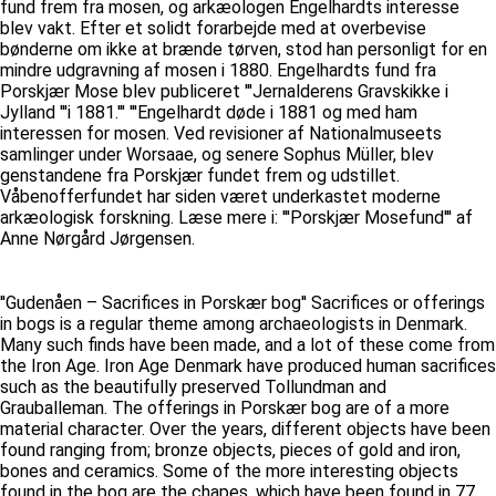
fund frem fra mosen, og arkæologen Engelhardts interesse
blev vakt. Efter et solidt forarbejde med at overbevise
bønderne om ikke at brænde tørven, stod han personligt for en
mindre udgravning af mosen i 1880. Engelhardts fund fra
Porskjær Mose blev publiceret '''Jernalderens Gravskikke i
Jylland '''i 1881.''' '''Engelhardt døde i 1881 og med ham
interessen for mosen. Ved revisioner af Nationalmuseets
samlinger under Worsaae, og senere Sophus Müller, blev
genstandene fra Porskjær fundet frem og udstillet.
Våbenofferfundet har siden været underkastet moderne
arkæologisk forskning. Læse mere i: '''Porskjær Mosefund''' af
Anne Nørgård Jørgensen.
''Gudenåen – Sacrifices in Porskær bog'' Sacrifices or offerings
in bogs is a regular theme among archaeologists in Denmark.
Many such finds have been made, and a lot of these come from
the Iron Age. Iron Age Denmark have produced human sacrifices
such as the beautifully preserved Tollundman and
Grauballeman. The offerings in Porskær bog are of a more
material character. Over the years, different objects have been
found ranging from; bronze objects, pieces of gold and iron,
bones and ceramics. Some of the more interesting objects
found in the bog are the chapes, which have been found in 77