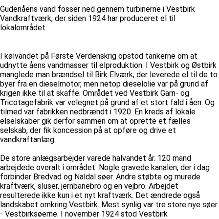
Gudenåens vand fosser ned gennem turbinerne i Vestbirk
Vandkraftværk, der siden 1924 har produceret el til
lokalområdet
I kølvandet på Første Verdenskrig opstod tankerne om at
udnytte åens vandmasser til elproduktion. I Vestbirk og Østbirk
manglede man brændsel til Birk Elværk, der leverede el til de to
byer fra en dieselmotor, men netop dieselolie var på grund af
krigen ikke til at skaffe. Området ved Vestbirk Garn- og
Tricotagefabrik var velegnet på grund af et stort fald i åen. Og
tilmed var fabrikken nedbrændt i 1920. En kreds af lokale
elselskaber gik derfor sammen om at oprette et fælles
selskab, der fik koncession på at opføre og drive et
vandkraftanlæg.
De store anlægsarbejder varede halvandet år. 120 mand
arbejdede overalt i området. Nogle gravede kanalen, der i dag
forbinder Bredvad og Naldal søer. Andre støbte og murede
kraftværk, sluser, jernbanebro og en vejbro. Arbejdet
resulterede ikke kun i et nyt kraftværk. Det ændrede også
landskabet omkring Vestbirk. Mest synlig var tre store nye søer
- Vestbirksøerne. I november 1924 stod Vestbirk