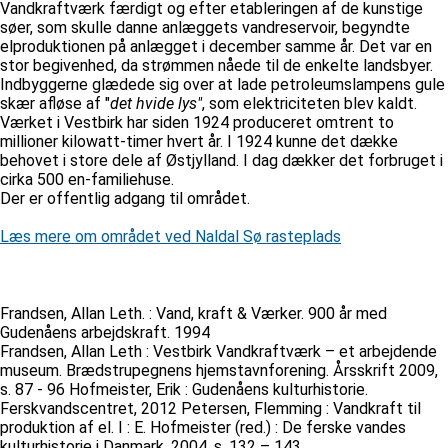
Vandkraftværk færdigt og efter etableringen af de kunstige
søer, som skulle danne anlæggets vandreservoir, begyndte
elproduktionen på anlægget i december samme år. Det var en
stor begivenhed, da strømmen nåede til de enkelte landsbyer.
Indbyggerne glædede sig over at lade petroleumslampens gule
skær afløse af "
det hvide lys"
, som elektriciteten blev kaldt.
Værket i Vestbirk har siden 1924 produceret omtrent to
millioner kilowatt-timer hvert år. I 1924 kunne det dække
behovet i store dele af Østjylland. I dag dækker det forbruget i
cirka 500 en-familiehuse.
Der er offentlig adgang til området.
Læs mere om området ved Naldal Sø rasteplads
Frandsen, Allan Leth. : Vand, kraft & Værker. 900 år med
Gudenåens arbejdskraft. 1994
Frandsen, Allan Leth : Vestbirk Vandkraftværk – et arbejdende
museum. Brædstrupegnens hjemstavnforening. Årsskrift 2009,
s. 87 - 96 Hofmeister, Erik : Gudenåens kulturhistorie.
Ferskvandscentret, 2012 Petersen, Flemming : Vandkraft til
produktion af el. I : E. Hofmeister (red.) : De ferske vandes
kulturhistorie i Danmark. 2004, s. 132 – 143