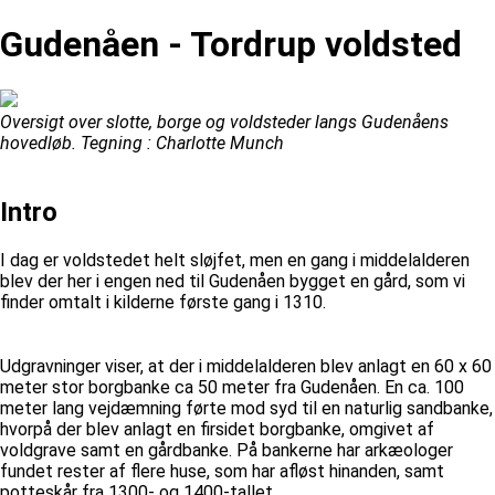
Gudenåen - Tordrup voldsted
Oversigt over slotte, borge og voldsteder langs Gudenåens
hovedløb. Tegning : Charlotte Munch
Intro
I dag er voldstedet helt sløjfet, men en gang i middelalderen
blev der her i engen ned til Gudenåen bygget en gård, som vi
finder omtalt i kilderne første gang i 1310.
Udgravninger viser, at der i middelalderen blev anlagt en 60 x 60
meter stor borgbanke ca 50 meter fra Gudenåen. En ca. 100
meter lang vejdæmning førte mod syd til en naturlig sandbanke,
hvorpå der blev anlagt en firsidet borgbanke, omgivet af
voldgrave samt en gårdbanke. På bankerne har arkæologer
fundet rester af flere huse, som har afløst hinanden, samt
potteskår fra 1300- og 1400-tallet.