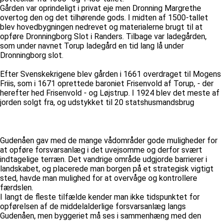
Gården var oprindeligt i privat eje men Dronning Margrethe
overtog den og det tilhørende gods. I midten af 1500-tallet
blev hovedbygningen nedrevet og materialerne brugt til at
opføre Dronningborg Slot i Randers. Tilbage var ladegården,
som under navnet Torup ladegård en tid lang lå under
Dronningborg slot.
Efter Svenskekrigene blev gården i 1661 overdraget til Mogens
Friis, som i 1671 oprettede baroniet Frisenvold af Torup, - der
herefter hed Frisenvold - og Løjstrup. I 1924 blev det meste af
jorden solgt fra, og udstykket til 20 statshusmandsbrug
Gudenåen gav med de mange vådområder gode muligheder for
at opføre forsvarsanlæg i det uvejsomme og derfor svært
indtagelige terræn. Det vandrige område udgjorde barrierer i
landskabet, og placerede man borgen på et strategisk vigtigt
sted, havde man mulighed for at overvåge og kontrollere
færdslen.
I langt de fleste tilfælde kender man ikke tidspunktet for
opførelsen af de middelalderlige forsvarsanlæg langs
Gudenåen, men byggeriet må ses i sammenhæng med den