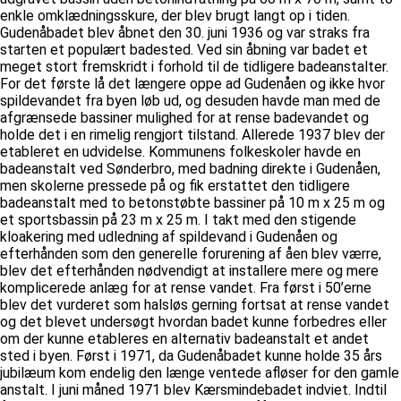
enkle omklædningsskure, der blev brugt langt op i tiden.
Gudenåbadet blev åbnet den 30. juni 1936 og var straks fra
starten et populært badested. Ved sin åbning var badet et
meget stort fremskridt i forhold til de tidligere badeanstalter.
For det første lå det længere oppe ad Gudenåen og ikke hvor
spildevandet fra byen løb ud, og desuden havde man med de
afgrænsede bassiner mulighed for at rense badevandet og
holde det i en rimelig rengjort tilstand. Allerede 1937 blev der
etableret en udvidelse. Kommunens folkeskoler havde en
badeanstalt ved Sønderbro, med badning direkte i Gudenåen,
men skolerne pressede på og fik erstattet den tidligere
badeanstalt med to betonstøbte bassiner på 10 m x 25 m og
et sportsbassin på 23 m x 25 m. I takt med den stigende
kloakering med udledning af spildevand i Gudenåen og
efterhånden som den generelle forurening af åen blev værre,
blev det efterhånden nødvendigt at installere mere og mere
komplicerede anlæg for at rense vandet. Fra først i 50’erne
blev det vurderet som halsløs gerning fortsat at rense vandet
og det blevet undersøgt hvordan badet kunne forbedres eller
om der kunne etableres en alternativ badeanstalt et andet
sted i byen. Først i 1971, da Gudenåbadet kunne holde 35 års
jubilæum kom endelig den længe ventede afløser for den gamle
anstalt. I juni måned 1971 blev Kærsmindebadet indviet. Indtil