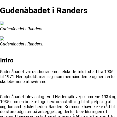
Gudenåbadet i Randers
Gudenåbadet i Randers.
Gudenåbadet i Randers.
Intro
Gudenåbadet var randrusianernes elskede friluftsbad fra 1936
til 1971. Her opholdt man sig i sommermånederne og her lærte
skolebørnene at svømme.
Gudenåbadet blev anlagt ved Hvidemøllevej, i somrene 1934 og
1935 som en beskæftigelsesforanstaltning til afhjælpning af
ungdomsarbejdsløsheden. Randers Kommune havde ikke råd til
de store udgifter på anlægget, og derfor blev løsningen et
udgravet bassin uden betonindfatning på 60 m x 70 m, samt to