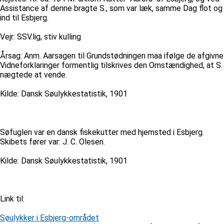
Assistance af denne bragte S., som var læk, samme Dag flot og
ind til Esbjerg.
Vejr: SSV.lig, stiv kulling
Årsag: Anm. Aarsagen til Grundstødningen maa ifølge de afgivne
Vidneforklaringer formentlig tilskrives den Omstændighed, at S.
nægtede at vende.
Kilde: Dansk Søulykkestatistik, 1901
Søfuglen var en dansk fiskekutter med hjemsted i Esbjerg.
Skibets fører var: J. C. Olesen.
Kilde: Dansk Søulykkestatistik, 1901
Link til:
Søulykker i Esbjerg-området