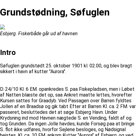
Grundstødning, Søfuglen
Esbjerg. Fiskerbåde går ud af havnen
Intro
Søfuglen grundstødt 25. oktober 1901 kl. 02.00, og blev bragt
sikkert i havn af kutter "Aurora".
D. 24/10 Kl. 6 EM. opankredes S. paa Fiskepladsen, men i Løbet
af Natten blæste det op, saa Ankret maatte lettes, hvorefter
Kursen sattes for Graadyb. Ved Passagen over Barren fyldtes
Jollen af en Braadsø og gik tabt Efter at Barren Kl. ca. 2 FM. var
passeret, besluttedes det at søge Esbjerg Havn. Under
Krydsning ind mod Havnen nægtede S. en Vending, faldt af og
tog Grunden. Da ingen Jolle havdes, kunde Forsøg paa at bringe
S. flot ikke udføres, hvorfor Sejlene besloges, og Nødsignal
hejstes. Kl. ca. 10 FM. ankom Kutter "Aurora" af Esbjerg, og ved