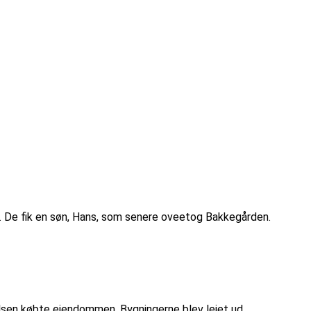
 De fik en søn, Hans, som senere oveetog Bakkegården.
elsen købte ejendommen. Bygningerne blev lejet ud.