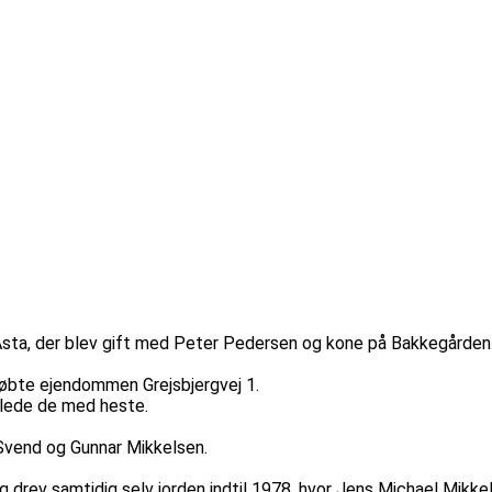
sta, der blev gift med Peter Pedersen og kone på Bakkegården.
købte ejendommen Grejsbjergvej 1.
lede de med heste.
 Svend og Gunnar Mikkelsen.
g drev samtidig selv jorden indtil 1978, hvor Jens Michael Mikk