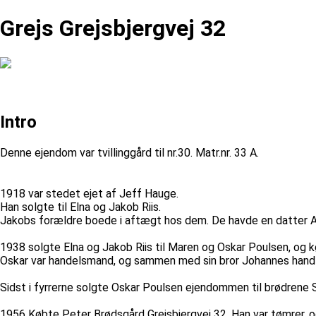
Grejs Grejsbjergvej 32
Intro
Denne ejendom var tvillinggård til nr.30. Matr.nr. 33 A.
1918 var stedet ejet af Jeff Hauge.
Han solgte til Elna og Jakob Riis.
Jakobs forældre boede i aftægt hos dem. De havde en datter A
1938 solgte Elna og Jakob Riis til Maren og Oskar Poulsen, og 
Oskar var handelsmand, og sammen med sin bror Johannes hand
Sidst i fyrrerne solgte Oskar Poulsen ejendommen til brødrene
1956 Købte Peter Brødsgård Grejsbjergvej 32. Han var tømrer, o