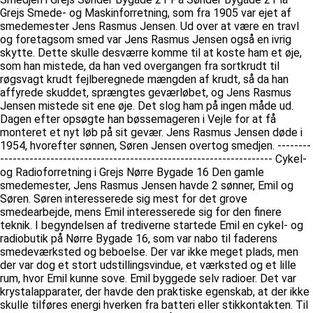
Grejs Smede- og Maskinforretning, som fra 1905 var ejet af
smedemester Jens Rasmus Jensen. Ud over at være en travl
og foretagsom smed var Jens Rasmus Jensen også en ivrig
skytte. Dette skulle desværre komme til at koste ham et øje,
som han mistede, da han ved overgangen fra sortkrudt til
røgsvagt krudt fejlberegnede mængden af krudt, så da han
affyrede skuddet, sprængtes geværløbet, og Jens Rasmus
Jensen mistede sit ene øje. Det slog ham på ingen måde ud.
Dagen efter opsøgte han bøssemageren i Vejle for at få
monteret et nyt løb på sit gevær. Jens Rasmus Jensen døde i
1954, hvorefter sønnen, Søren Jensen overtog smedjen. --------
----------------------------------------------------------------- Cykel-
og Radioforretning i Grejs Nørre Bygade 16 Den gamle
smedemester, Jens Rasmus Jensen havde 2 sønner, Emil og
Søren. Søren interesserede sig mest for det grove
smedearbejde, mens Emil interesserede sig for den finere
teknik. I begyndelsen af trediverne startede Emil en cykel- og
radiobutik på Nørre Bygade 16, som var nabo til faderens
smedeværksted og beboelse. Der var ikke meget plads, men
der var dog et stort udstillingsvindue, et værksted og et lille
rum, hvor Emil kunne sove. Emil byggede selv radioer. Det var
krystalapparater, der havde den praktiske egenskab, at der ikke
skulle tilføres energi hverken fra batteri eller stikkontakten. Til