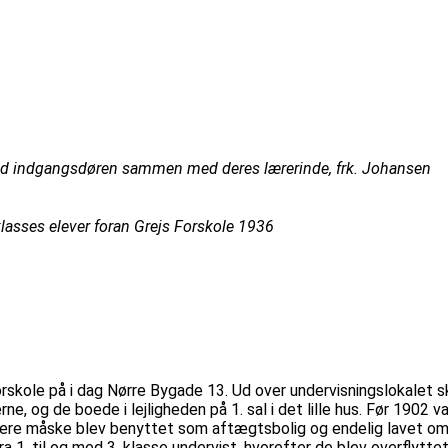
op ved indgangsdøren sammen med deres lærerinde, frk. Johansen
lasses elever foran Grejs Forskole 1936
rskole på i dag Nørre Bygade 13. Ud over undervisningslokalet s
ne, og de boede i lejligheden på 1. sal i det lille hus. Før 1902
enere måske blev benyttet som aftægtsbolig og endelig lavet om t
ra 1. til og med 3. klasse undervist, hvorefter de blev overflytt