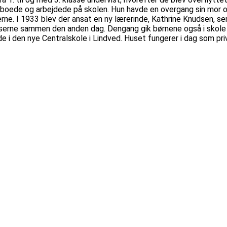
ede og arbejdede på skolen. Hun havde en overgang sin mor og e
everne. I 1933 blev der ansat en ny lærerinde, Kathrine Knudsen, 
lasserne sammen den anden dag. Dengang gik børnene også i skole
e i den nye Centralskole i Lindved. Huset fungerer i dag som priv