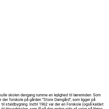
kulle skolen dengang rumme en lejlighed til lærerinden. Som
 var der forskole på gården ”Store Damgård", som ligger på
il staldbygning. Indtil 1962 var der en Forskole (også kaldet
et til Hovedskolen, som lå på den anden side af vejen på Nørre