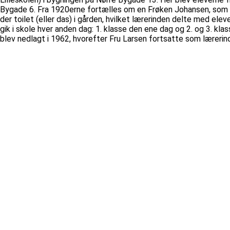
Bygade 6. Fra 1920erne fortælles om en Frøken Johansen, som bo
der toilet (eller das) i gården, hvilket lærerinden delte med el
gik i skole hver anden dag: 1. klasse den ene dag og 2. og 3. k
blev nedlagt i 1962, hvorefter Fru Larsen fortsatte som lærerind