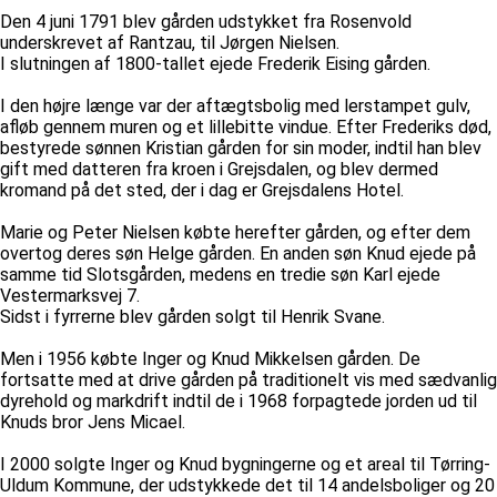
Den 4 juni 1791 blev gården udstykket fra Rosenvold
underskrevet af Rantzau, til Jørgen Nielsen.
I slutningen af 1800-tallet ejede Frederik Eising gården.
I den højre længe var der aftægtsbolig med lerstampet gulv,
afløb gennem muren og et lillebitte vindue. Efter Frederiks død,
bestyrede sønnen Kristian gården for sin moder, indtil han blev
gift med datteren fra kroen i Grejsdalen, og blev dermed
kromand på det sted, der i dag er Grejsdalens Hotel.
Marie og Peter Nielsen købte herefter gården, og efter dem
overtog deres søn Helge gården. En anden søn Knud ejede på
samme tid Slotsgården, medens en tredie søn Karl ejede
Vestermarksvej 7.
Sidst i fyrrerne blev gården solgt til Henrik Svane.
Men i 1956 købte Inger og Knud Mikkelsen gården. De
fortsatte med at drive gården på traditionelt vis med sædvanlig
dyrehold og markdrift indtil de i 1968 forpagtede jorden ud til
Knuds bror Jens Micael.
I 2000 solgte Inger og Knud bygningerne og et areal til Tørring-
Uldum Kommune, der udstykkede det til 14 andelsboliger og 20