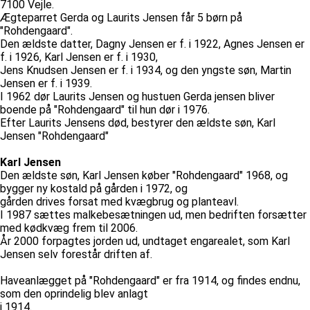
7100 Vejle.
Ægteparret Gerda og Laurits Jensen får 5 børn på
"Rohdengaard".
Den ældste datter, Dagny Jensen er f. i 1922, Agnes Jensen er
f. i 1926, Karl Jensen er f. i 1930,
Jens Knudsen Jensen er f. i 1934, og den yngste søn, Martin
Jensen er f. i 1939.
I 1962 dør Laurits Jensen og hustuen Gerda jensen bliver
boende på "Rohdengaard" til hun dør i 1976.
Efter Laurits Jensens død, bestyrer den ældste søn, Karl
Jensen "Rohdengaard"
Karl Jensen
Den ældste søn, Karl Jensen køber "Rohdengaard" 1968, og
bygger ny kostald på gården i 1972, og
gården drives forsat med kvægbrug og planteavl.
I 1987 sættes malkebesætningen ud, men bedriften forsætter
med kødkvæg frem til 2006.
År 2000 forpagtes jorden ud, undtaget engarealet, som Karl
Jensen selv forestår driften af.
Haveanlægget på "Rohdengaard" er fra 1914, og findes endnu,
som den oprindelig blev anlagt
i 1914.