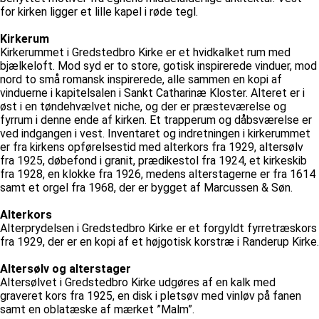
for kirken ligger et lille kapel i røde tegl.
Kirkerum
Kirkerummet i Gredstedbro Kirke er et hvidkalket rum med
bjælkeloft. Mod syd er to store, gotisk inspirerede vinduer, mod
nord to små romansk inspirerede, alle sammen en kopi af
vinduerne i kapitelsalen i Sankt Catharinæ Kloster. Alteret er i
øst i en tøndehvælvet niche, og der er præsteværelse og
fyrrum i denne ende af kirken. Et trapperum og dåbsværelse er
ved indgangen i vest. Inventaret og indretningen i kirkerummet
er fra kirkens opførelsestid med alterkors fra 1929, altersølv
fra 1925, døbefond i granit, prædikestol fra 1924, et kirkeskib
fra 1928, en klokke fra 1926, medens alterstagerne er fra 1614
samt et orgel fra 1968, der er bygget af Marcussen & Søn.
Alterkors
Alterprydelsen i Gredstedbro Kirke er et forgyldt fyrretræskors
fra 1929, der er en kopi af et højgotisk korstræ i Randerup Kirke.
Altersølv og alterstager
Altersølvet i Gredstedbro Kirke udgøres af en kalk med
graveret kors fra 1925, en disk i pletsøv med vinløv på fanen
samt en oblatæske af mærket ”Malm”.