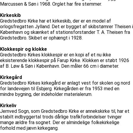
Marcussen & Søn i 1968. Orglet har fire stemmer.
Kirkeskib
Gredstedbro Kirke har et kirkeskib, der er en model af
orlogsfregatten Jylland. Det er bygget af skibstømrer Theisen i
København og skænket af stationsforstander T. A. Theisen fra
Gredstedbro. Skibet er ophængt i 1928.
Klokkespir og klokke
Gredstedbro Kirkes klokkespir er en kopi af et nu ikke
eksisterende klokkespir på Farup Kirke. Klokken er støbt 1926
af B. Løw & Søn i København. Den måler 66 cm i diameter.
Kirkegård
Gredstedbro Kirkes kirkegård er anlagt vest for skolen og nord
for landevejen til Esbjerg. Kirkegården er fra 1953 med en
mindre bygning, der indeholder materialerum.
Kirkeliv
Jernved Sogn, som Gredstedbro Kirke er annekskirke til, har et
stabilt indbyggertal trods dårlige trafikforbindelser tvinger
mange ældre fra sognet. Der er almindelige folkekirkelige
forhold med jævn kirkegang.