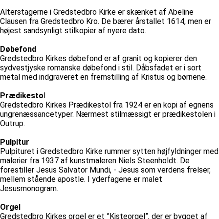
Alterstagerne i Gredstedbro Kirke er skænket af Abeline
Clausen fra Gredstedbro Kro. De bærer årstallet 1614, men er
højest sandsynligt stilkopier af nyere dato.
Døbefond
Gredstedbro Kirkes døbefond er af granit og kopierer den
sydvestjyske romanske døbefond i stil. Dåbsfadet er i sort
metal med indgraveret en fremstilling af Kristus og børnene.
Prædikesto
l
Gredstedbro Kirkes Prædikestol fra 1924 er en kopi af egnens
ungrenæssancetyper. Nærmest stilmæssigt er prædikestolen i
Outrup.
Pulpitur
Pulpituret i Gredstedbro Kirke rummer sytten højfyldninger med
malerier fra 1937 af kunstmaleren Niels Steenholdt. De
forestiller Jesus Salvator Mundi, - Jesus som verdens frelser,
mellem stående apostle. I yderfagene er malet
Jesusmonogram.
Orgel
Gredstedbro Kirkes orgel er et ”Kisteorgel”, der er bygget af