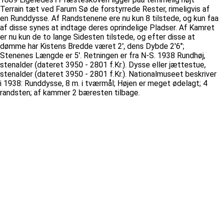
Terrain tæt ved Farum Sø de forstyrrede Rester, rimeligvis af
en Runddysse. Af Randstenene ere nu kun 8 tilstede, og kun faa
af disse synes at indtage deres oprindelige Pladser. Af Kamret
er nu kun de to lange Sidesten tilstede, og efter disse at
dømme har Kistens Bredde været 2', dens Dybde 2'6";
Stenenes Længde er 5'. Retningen er fra N-S. 1938 Rundhøj,
stenalder (dateret 3950 - 2801 f.Kr.). Dysse eller jættestue,
stenalder (dateret 3950 - 2801 f.Kr.). Nationalmuseet beskriver
i 1938: Runddysse, 8 m. i tværmål; Højen er meget ødelagt; 4
randsten; af kammer 2 bæresten tilbage.