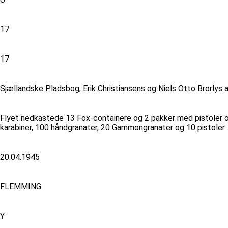
17
17
Sjællandske Pladsbog, Erik Christiansens og Niels Otto Brorlys
Flyet nedkastede 13 Fox-containere og 2 pakker med pistoler og
karabiner, 100 håndgranater, 20 Gammongranater og 10 pistoler. 
20.04.1945
FLEMMING
Y