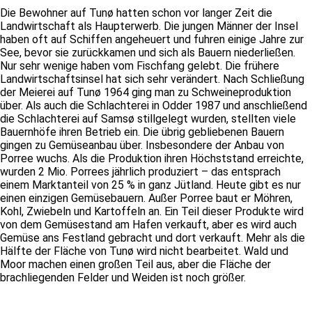
Die Bewohner auf Tunø hatten schon vor langer Zeit die
Landwirtschaft als Haupterwerb. Die jungen Männer der Insel
haben oft auf Schiffen angeheuert und fuhren einige Jahre zur
See, bevor sie zurückkamen und sich als Bauern niederließen.
Nur sehr wenige haben vom Fischfang gelebt. Die frühere
Landwirtschaftsinsel hat sich sehr verändert. Nach Schließung
der Meierei auf Tunø 1964 ging man zu Schweineproduktion
über. Als auch die Schlachterei in Odder 1987 und anschließend
die Schlachterei auf Samsø stillgelegt wurden, stellten viele
Bauernhöfe ihren Betrieb ein. Die übrig gebliebenen Bauern
gingen zu Gemüseanbau über. Insbesondere der Anbau von
Porree wuchs. Als die Produktion ihren Höchststand erreichte,
wurden 2 Mio. Porrees jährlich produziert – das entsprach
einem Marktanteil von 25 % in ganz Jütland. Heute gibt es nur
einen einzigen Gemüsebauern. Außer Porree baut er Möhren,
Kohl, Zwiebeln und Kartoffeln an. Ein Teil dieser Produkte wird
von dem Gemüsestand am Hafen verkauft, aber es wird auch
Gemüse ans Festland gebracht und dort verkauft. Mehr als die
Hälfte der Fläche von Tunø wird nicht bearbeitet. Wald und
Moor machen einen großen Teil aus, aber die Fläche der
brachliegenden Felder und Weiden ist noch größer.