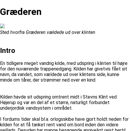
Græderen
Sted hvorfra Græderen vældede ud over klinten
Intro
En tidligere meget vandrig kilde, med udspring i klinten til højre
for den nuværende trappenedgang. Kilden har givetvis fået sit
navn, da vandet, som vældede ud over klintens side, kunne
minde om tårer, der strømmer ned over en kind.
Kilden havde sit udspring omtrent midt i Stevns Klint ved
Højerup og var en del af et større, naturligt forbundet
underjordisk vandsystem i området.
I fordums tider skal bl.a. orlogsskibe have gjort holdt neden for
kilden for at få tanket rent vand om bord inden den videre
sejllads. Desuden har mange besøgende angiveligt rejst hertil