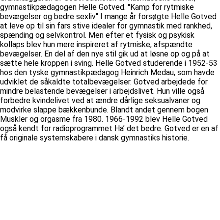
gymnastikpædagogen Helle Gotved. ''Kamp for rytmiske
bevægelser og bedre sexliv'' I mange år forsøgte Helle Gotved
at leve op til sin fars stive idealer for gymnastik med rankhed,
spænding og selvkontrol. Men efter et fysisk og psykisk
kollaps blev hun mere inspireret af rytmiske, afspændte
bevægelser. En del af den nye stil gik ud at løsne op og på at
sætte hele kroppen i sving. Helle Gotved studerende i 1952-53
hos den tyske gymnastikpædagog Heinrich Medau, som havde
udviklet de såkaldte totalbevægelser. Gotved arbejdede for
mindre belastende bevægelser i arbejdslivet. Hun ville også
forbedre kvindelivet ved at ændre dårlige seksualvaner og
modvirke slappe bækkenbunde. Blandt andet gennem bogen
Muskler og orgasme fra 1980. 1966-1992 blev Helle Gotved
også kendt for radioprogrammet Ha’ det bedre. Gotved er en af
få originale systemskabere i dansk gymnastiks historie.