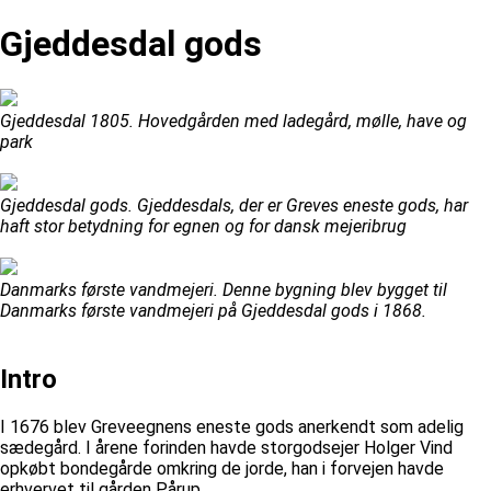
Gjeddesdal gods
Gjeddesdal 1805. Hovedgården med ladegård, mølle, have og
park
Gjeddesdal gods. Gjeddesdals, der er Greves eneste gods, har
haft stor betydning for egnen og for dansk mejeribrug
Danmarks første vandmejeri. Denne bygning blev bygget til
Danmarks første vandmejeri på Gjeddesdal gods i 1868.
Intro
I 1676 blev Greveegnens eneste gods anerkendt som adelig
sædegård. I årene forinden havde storgodsejer Holger Vind
opkøbt bondegårde omkring de jorde, han i forvejen havde
erhvervet til gården Pårup...