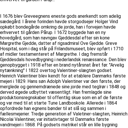
I 1676 blev Greveegnens eneste gods anerkendt som adelig
sædegård. I årene forinden havde storgodsejer Holger Vind
opkøbt bondegårde omkring de jorde, han i forvejen havde
erhvervet til gården Pårup. I 1672 byggede han en ny
hovedgård, som han navngav Gjeddesdal efter sin kone
Margrethe Gjedde, datter af rigsadmiral Ove Gjedde. Greve
Hospital, som i dag står på Frilandsmuseet, blev opført i 1710
af midler testamenteret af Margrethe. I dag fremstår
Gjeddesdals hovedbygning i nederlandsk renæssance. Den blev
genopbygget i 1918 efter en brand nytårsnat året før. ''Arvelig
nytænkning'' I 1822 overtog Valentiner-slægten godset.
Heinrich Valentiner blev kendt for at etablere Danmarks første
mejeri i 1829. Hans søn Adolph Valentiner var den første, der
merglede og gennemdrænede sine jorde med teglrør i 1848 og
derved øgede udbyttet væsentligt. Han fremlagde sine
produktionsregnskaber til offentlig skue som en af de første
og var med til at starte Tune Landboskole. Allerede i 1864
opfordrede han egnens bønder til at slå sig sammen i
fællesmejerier. Tredje generation af Valetiner-slægten, Heinrich
Nicolai Valentiner, var initiativtager til Danmarks første
vandmejeri i 1868. På godsets matrikel står en lille bygning