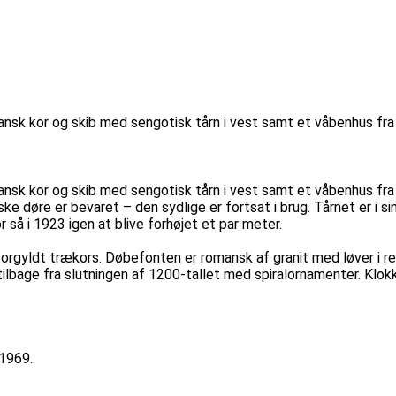
romansk kor og skib med sengotisk tårn i vest samt et våbenhus fr
romansk kor og skib med sengotisk tårn i vest samt et våbenhus f
 døre er bevaret – den sydlige er fortsat i brug. Tårnet er i s
 så i 1923 igen at blive forhøjet et par meter.
 forgyldt trækors. Døbefonten er romansk af granit med løver i r
tilbage fra slutningen af 1200-tallet med spiralornamenter. Klo
 1969.