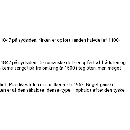
a 1847 på sydsiden. Kirken er opført i anden halvdel af 1100-
ra 1847 på sydsiden. De romanske dele er opført af frådsten og
in kerne sengotisk fra omkring år 1500 i teglsten, men meget
elief. Prædikestolen er snedkereret i 1962. Noget ganske
kken er af den såkaldte Idense-type – opkaldt efter den tyske