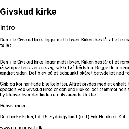
Givskud kirke
Intro
Den lille Givskud kirke ligger midt i byen. Kirken består af et 
tallet.
Den lille Givskud kirke ligger midt i byen. Kirken består af et 
rå kampesten over en svag sokkel af frådsten. Begge de romanske
ændret siden. Det blev på et tidspunkt skåret betydeligt ned for
Skib og kor har flade bjælkelofter. Altret prydes med et enkelt
specielt ved Givskud kirke er den ene klokke, der stammer helt 
by Idense, hvor der findes en tilsvarende klokke.
Henvisninger:
De danske kirker, bd. 16. Sydøstjylland. (red.) Erik Horskjær. Kbh.
www.greneprovsti.dk