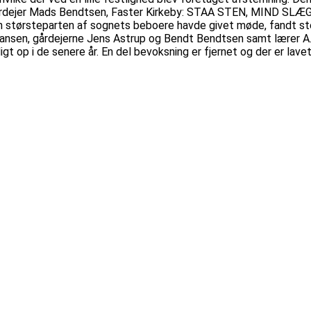
r: gårdejer Mads Bendtsen, Faster Kirkeby: STAA STEN, MIND
n størsteparten af sognets beboere havde givet møde, fandt st
en, gårdejerne Jens Astrup og Bendt Bendtsen samt lærer A. Møl
gt op i de senere år. En del bevoksning er fjernet og der er lavet