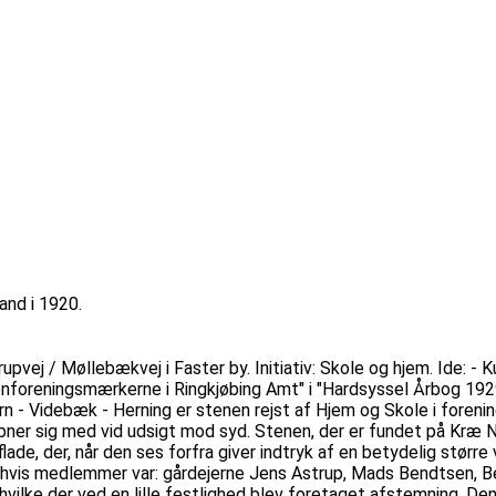
and i 1920.
upvej / Møllebækvej i Faster by. Initiativ: Skole og hjem. Ide: - 
"Genforeningsmærkerne i Ringkjøbing Amt" i "Hardsyssel Årbog 19
n - Videbæk - Herning er stenen rejst af Hjem og Skole i foreni
ner sig med vid udsigt mod syd. Stenen, der er fundet på Kræ Ni
lade, der, når den ses forfra giver indtryk af en betydelig størr
 hvis medlemmer var: gårdejerne Jens Astrup, Mads Bendtsen, Ben
hvilke der ved en lille festlighed blev foretaget afstemning. De