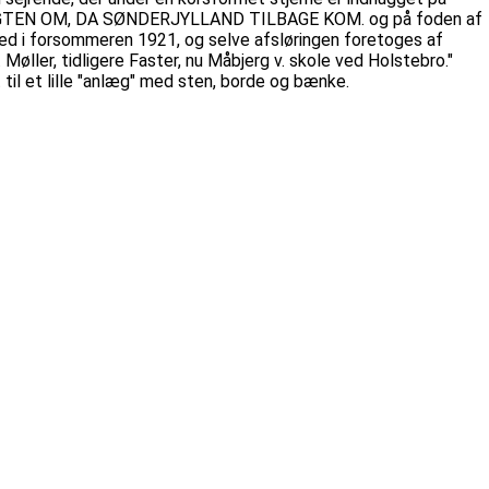
 SLÆGTEN OM, DA SØNDERJYLLAND TILBAGE KOM. og på foden af
ed i forsommeren 1921, og selve afsløringen foretoges af
ler, tidligere Faster, nu Måbjerg v. skole ved Holstebro."
 til et lille "anlæg" med sten, borde og bænke.