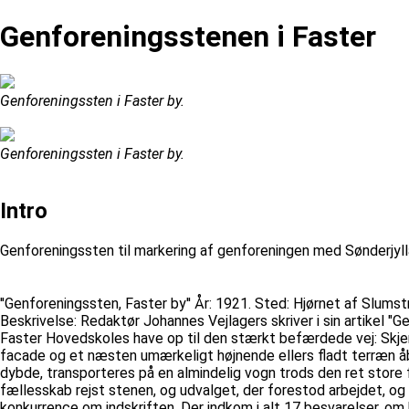
Genforeningsstenen i Faster
Genforeningssten i Faster by.
Genforeningssten i Faster by.
Intro
Genforeningssten til markering af genforeningen med Sønderjyll
''Genforeningssten, Faster by'' År: 1921. Sted: Hjørnet af Slumstr
Beskrivelse: Redaktør Johannes Vejlagers skriver i sin artikel 
Faster Hovedskoles have op til den stærkt befærdede vej: Skjer
facade og et næsten umærkeligt højnende ellers fladt terræn åb
dybde, transporteres på en almindelig vogn trods den ret store f
fællesskab rejst stenen, og udvalget, der forestod arbejdet, og
konkurrence om indskriften. Der indkom i alt 17 besvarelser, om 