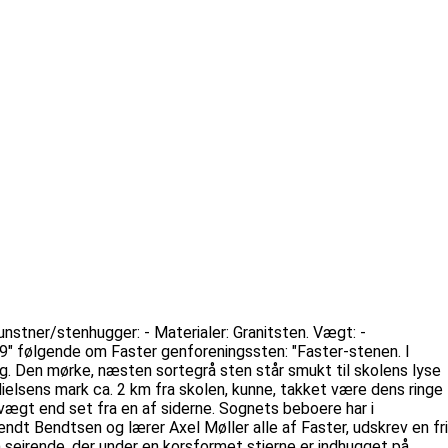
Kunstner/stenhugger: - Materialer: Granitsten. Vægt: -
29" følgende om Faster genforeningssten: "Faster-stenen. I
ng. Den mørke, næsten sortegrå sten står smukt til skolens lyse
elsens mark ca. 2 km fra skolen, kunne, takket være dens ringe
e vægt end set fra en af siderne. Sognets beboere har i
dt Bendtsen og lærer Axel Møller alle af Faster, udskrev en fri
n sejrende, der under en korsformet stjerne er indhugget på