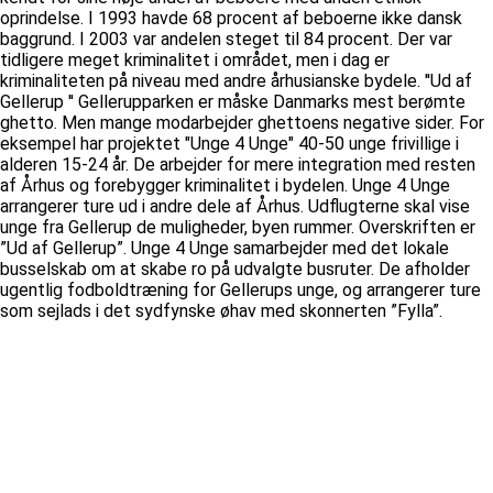
oprindelse. I 1993 havde 68 procent af beboerne ikke dansk
baggrund. I 2003 var andelen steget til 84 procent. Der var
tidligere meget kriminalitet i området, men i dag er
kriminaliteten på niveau med andre århusianske bydele. ''Ud af
Gellerup '' Gellerupparken er måske Danmarks mest berømte
ghetto. Men mange modarbejder ghettoens negative sider. For
eksempel har projektet "Unge 4 Unge" 40-50 unge frivillige i
alderen 15-24 år. De arbejder for mere integration med resten
af Århus og forebygger kriminalitet i bydelen. Unge 4 Unge
arrangerer ture ud i andre dele af Århus. Udflugterne skal vise
unge fra Gellerup de muligheder, byen rummer. Overskriften er
”Ud af Gellerup”. Unge 4 Unge samarbejder med det lokale
busselskab om at skabe ro på udvalgte busruter. De afholder
ugentlig fodboldtræning for Gellerups unge, og arrangerer ture
som sejlads i det sydfynske øhav med skonnerten ”Fylla”.