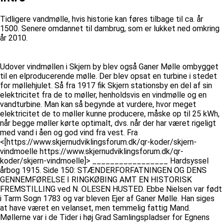
Tidligere vandmølle, hvis historie kan føres tilbage til ca. år
1500. Senere omdannet til dambrug, som er lukket ned omkring
år 2010.
Udover vindmøllen i Skjern by blev også Ganer Mølle ombygget
til en elproducerende mølle. Der blev opsat en turbine i stedet
for møllehjulet. Så fra 1917 fik Skjern stationsby en del af sin
elektricitet fra de to møller, henholdsvis en vindmølle og en
vandturbine. Man kan så begynde at vurdere, hvor meget
elektricitet de to møller kunne producere, måske op til 25 kWh,
når begge møller kørte optimalt, dvs. når der har været rigeligt
med vand i åen og god vind fra vest. Fra
<[https://www.skjernudviklingsforum.dk/qr-koder/skjern-
vindmoelle https://www.skjernudviklingsforum.dk/qr-
koder/skjern-vindmoelle]> _________________ Hardsyssel
årbog 1915. Side 150: STÆNDERFORFATNINGEN OG DENS
GENNEMFØRELSE I RINGKØBING AMT EN HISTORISK
FREMSTILLING ved N. OLESEN HUSTED. Ebbe Nielsen var født
i Tarm Sogn 1783 og var bleven Ejer af Ganer Mølle. Han siges
at have været en velanset, men temmelig fattig Mand.
Møllerne var i de Tider i høj Grad Samlingspladser for Egnens