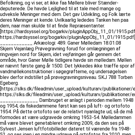
Befolkning, og vi ser, at ikke faa Møllere bliver Stænder-
deputerede. De havde Lejlighed til at tale med mange og
udveksle Meninger med dem. Det gav Udvikling, og Folk lærte
deres Meninger at kende. Uvilkaarlig lededes Tanken hen paa
dem, naar man skulde til at finde Repræsentanter.
[https://hardsyssel.org/bogarkiv/pluginAppObj_11_01/1915.pd
https://hardsyssel.org/bogarkiv/pluginAppObj_11_01/1915.pdf
____________ Arkæologi: 489. Ganer Mølledam 18.01.08
Skjern Vejanlæg Prøvegravning forud for omlægningen af
ringvejen nord for Skjern, idet vejføringen går gennem det
område, hvor Ganer Mølle tidligere havde sin mølledam. Møllen
er nævnt første gang år 1500. Det lykkedes ikke træffe spor af
vandmøllekonstruktioner i søgegrøfterne, og undersøgelsen
blev derfor indstillet på prøvegravningsniveau. SKJ 788 Torben
Egeberg.
[https://slks.dk/fileadmin/user_upload/kulturarv/publikatione
https://slks.dk/fileadmin/user_upload/kulturarv/publikationer
______________ Dambruget er anlagt i perioden mellem 1948
og 1954, da fiskedammene først kan ses på luft- og ortofoto
1954. På dette ortofoto ser de relativt nyanlagte ud, så de må
formodes at være udgravede omkring 1953-54. Mølledammen
må være blevet genetableret omkring 2009, da den ses på
Sylvest Jensen luftfotobilleder dateret til værende fra 1948-
52, og ses igen i en mindre udgave på ortofotos fra 2010, men