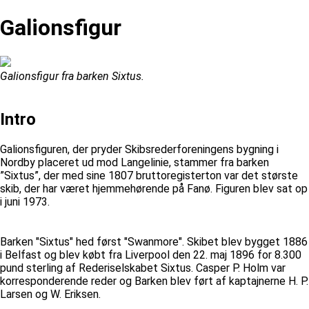
Galionsfigur
Galionsfigur fra barken Sixtus.
Intro
Galionsfiguren, der pryder Skibsrederforeningens bygning i
Nordby placeret ud mod Langelinie, stammer fra barken
”Sixtus”, der med sine 1807 bruttoregisterton var det største
skib, der har været hjemmehørende på Fanø. Figuren blev sat op
i juni 1973.
Barken "Sixtus" hed først "Swanmore". Skibet blev bygget 1886
i Belfast og blev købt fra Liverpool den 22. maj 1896 for 8.300
pund sterling af Rederiselskabet Sixtus. Casper P. Holm var
korresponderende reder og Barken blev ført af kaptajnerne H. P.
Larsen og W. Eriksen.