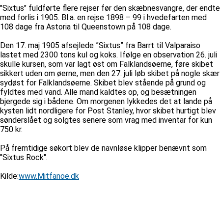
"Sixtus" fuldførte flere rejser før den skæbnesvangre, der endte
med forlis i 1905. Bl.a. en rejse 1898 – 99 i hvedefarten med
108 dage fra Astoria til Queenstown på 108 dage.
Den 17. maj 1905 afsejlede ”Sixtus” fra Barrt til Valparaiso
lastet med 2300 tons kul og koks. Ifølge en observation 26. juli
skulle kursen, som var lagt øst om Falklandsøerne, føre skibet
sikkert uden om øerne, men den 27. juli løb skibet på nogle skær
sydøst for Falklandsøerne. Skibet blev stående på grund og
fyldtes med vand. Alle mand kaldtes op, og besætningen
bjergede sig i bådene. Om morgenen lykkedes det at lande på
kysten lidt nordligere for Post Stanley, hvor skibet hurtigt blev
sønderslået og solgtes senere som vrag med inventar for kun
750 kr.
På fremtidige søkort blev de navnløse klipper benævnt som
"Sixtus Rock".
Kilde:
www.Mitfanoe.dk