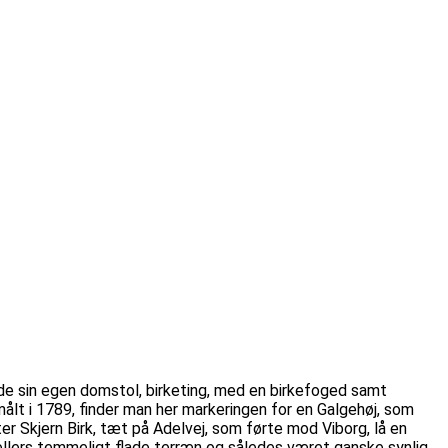
avde sin egen domstol, birketing, med en birkefoged samt
lt i 1789, finder man her markeringen for en Galgehøj, som
er Skjern Birk, tæt på Adelvej, som førte mod Viborg, lå en
t ellers temmeligt flade terræn og således været ganske synlig