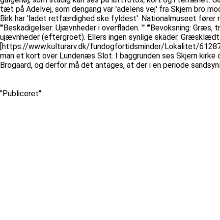
tæt på Adelvej, som dengang var 'adelens vej' fra Skjern bro mod
Birk har 'ladet retfærdighed ske fyldest'. Nationalmuseet fører re
'''Beskadigelser: Ujævnheder i overfladen. ''' '''Bevoksning: Græs, t
ujævnheder (eftergroet). Ellers ingen synlige skader. Græsklædt m
[https://www.kulturarv.dk/fundogfortidsminder/Lokalitet/6128
man et kort over Lundenæs Slot. I baggrunden ses Skjern kirke og
Brogaard, og derfor må det antages, at der i en periode sandsynl
''Publiceret''