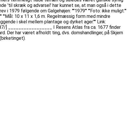
de 'til skræk og advarsel' har kunnet se, at man også i dette
 1979 følgende om Galgehøjen: ''''1979''' '''Foto: ikke muligt.'''
j". ''' '''Mål: 10 x 11 x 1,6 m. Regelmæssig form med mindre
ggende i skel mellem plantage og dyrket ager.'''' Link:
87/] _________________ I Resens Atlas fra ca. 1677 finder
d. Der har været afholdt ting, dvs. domshandlinger, på Skjern
birketinget).