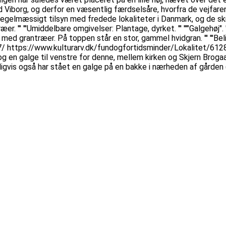
 Viborg, og derfor en væsentlig færdselsåre, hvorfra de vejfaren
gelmæssigt tilsyn med fredede lokaliteter i Danmark, og de skrev i
ræer. ''' '''Umiddelbare omgivelser: Plantage, dyrket. ''' '''"Galgehø
ed grantræer. På toppen står en stor, gammel hvidgran. ''' '''Beli
7/ https://www.kulturarv.dk/fundogfortidsminder/Lokalitet/612
 en galge til venstre for denne, mellem kirken og Skjern Brogaar
igvis også har stået en galge på en bakke i nærheden af gården (