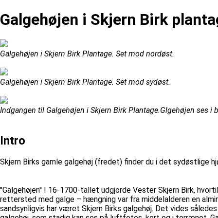
Galgehøjen i Skjern Birk plant
Galgehøjen i Skjern Birk Plantage. Set mod nordøst.
Galgehøjen i Skjern Birk Plantage. Set mod sydøst.
Indgangen til Galgehøjen i Skjern Birk Plantage.Glgehøjen ses i
Intro
Skjern Birks gamle galgehøj (fredet) finder du i det sydøstlige hj
''Galgehøjen'' I 16-1700-tallet udgjorde Vester Skjern Birk, hvo
rettersted med galge – hængning var fra middelalderen en almin
sandsynligvis har været Skjern Birks galgehøj. Det vides således
galgehøj, som stadig kan ses på luftfotos, kort og i terrænet. 