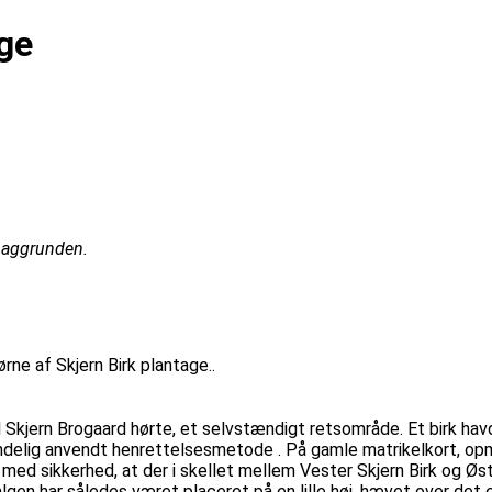
age
 baggrunden.
ørne af Skjern Birk plantage..
rtil Skjern Brogaard hørte, et selvstændigt retsområde. Et birk h
delig anvendt henrettelsesmetode . På gamle matrikelkort, opmå
 med sikkerhed, at der i skellet mellem Vester Skjern Birk og Øst
Galgen har således været placeret på en lille høj, hævet over de