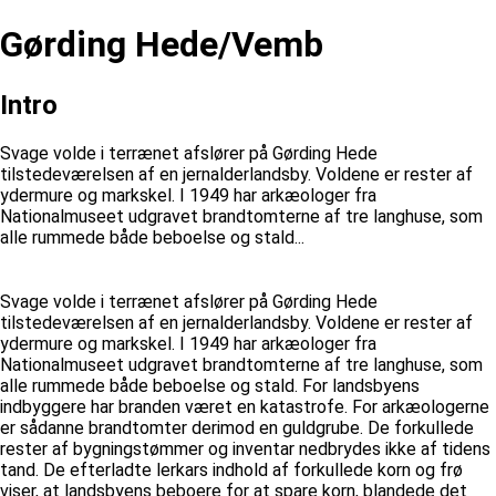
Gørding Hede/Vemb
Intro
Svage volde i terrænet afslører på Gørding Hede
tilstedeværelsen af en jernalderlandsby. Voldene er rester af
ydermure og markskel. I 1949 har arkæologer fra
Nationalmuseet udgravet brandtomterne af tre langhuse, som
alle rummede både beboelse og stald...
Svage volde i terrænet afslører på Gørding Hede
tilstedeværelsen af en jernalderlandsby. Voldene er rester af
ydermure og markskel. I 1949 har arkæologer fra
Nationalmuseet udgravet brandtomterne af tre langhuse, som
alle rummede både beboelse og stald. For landsbyens
indbyggere har branden været en katastrofe. For arkæologerne
er sådanne brandtomter derimod en guldgrube. De forkullede
rester af bygningstømmer og inventar nedbrydes ikke af tidens
tand. De efterladte lerkars indhold af forkullede korn og frø
viser, at landsbyens beboere for at spare korn, blandede det