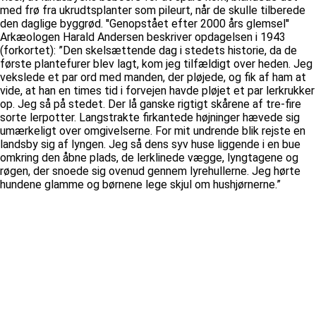
med frø fra ukrudtsplanter som pileurt, når de skulle tilberede
den daglige byggrød. ''Genopstået efter 2000 års glemsel''
Arkæologen Harald Andersen beskriver opdagelsen i 1943
(forkortet): ”Den skelsættende dag i stedets historie, da de
første plantefurer blev lagt, kom jeg tilfældigt over heden. Jeg
vekslede et par ord med manden, der pløjede, og fik af ham at
vide, at han en times tid i forvejen havde pløjet et par lerkrukker
op. Jeg så på stedet. Der lå ganske rigtigt skårene af tre-fire
sorte lerpotter. Langstrakte firkantede højninger hævede sig
umærkeligt over omgivelserne. For mit undrende blik rejste en
landsby sig af lyngen. Jeg så dens syv huse liggende i en bue
omkring den åbne plads, de lerklinede vægge, lyngtagene og
røgen, der snoede sig ovenud gennem lyrehullerne. Jeg hørte
hundene glamme og børnene lege skjul om hushjørnerne.”