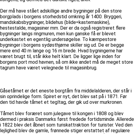
Der må have stået adskillige andre bygninger på den store
borgplads i borgens storhedstid omkring år 1400. Bryggeri,
mandskabsbygninger, blidehus (blide=kastemaskine),
hestestalde, magasiner mm. Der er da også registreret flere
bygninger langs ringmuren, men kun ganske få er blevet
underkastet en egentlig undersøgelse. To kæmpestore
bygninger i borgens sydøsthjørne skiller sig ud. De er begge
mere end 40 m lange og 16 m brede. Hvad bygningerne har
været brugt til, står ikke helt klart. De ligger lige inden for
borgens port mod havnen, så om ikke andet må de meget store
tagrum have været velegnede til magasinbrug.
Gåsetårnet er det eneste borgtårn fra middelalderen, der står i
sin oprindelige form. Spiret er nyt, det blev sat på i 1871. Før
den tid havde tårnet et tegltag, der gik ud over murkronen.
Tårnet blev foræret som julegave til kongen i 1808 og blev
dermed i praksis Danmarks først fredede fortidsminde. Allerede
i 1822 blev det åbnet som turiskattraktion for turister. Ved den
lejlighed blev de gamle, frønnede stiger erstattet af regulære