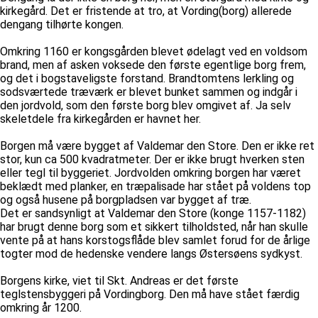
kirkegård. Det er fristende at tro, at Vording(borg) allerede
dengang tilhørte kongen.
Omkring 1160 er kongsgården blevet ødelagt ved en voldsom
brand, men af asken voksede den første egentlige borg frem,
og det i bogstaveligste forstand. Brandtomtens lerkling og
sodsværtede træværk er blevet bunket sammen og indgår i
den jordvold, som den første borg blev omgivet af. Ja selv
skeletdele fra kirkegården er havnet her.
Borgen må være bygget af Valdemar den Store. Den er ikke ret
stor, kun ca 500 kvadratmeter. Der er ikke brugt hverken sten
eller tegl til byggeriet. Jordvolden omkring borgen har været
beklædt med planker, en træpalisade har stået på voldens top
og også husene på borgpladsen var bygget af træ.
Det er sandsynligt at Valdemar den Store (konge 1157-1182)
har brugt denne borg som et sikkert tilholdsted, når han skulle
vente på at hans korstogsflåde blev samlet forud for de årlige
togter mod de hedenske vendere langs Østersøens sydkyst.
Borgens kirke, viet til Skt. Andreas er det første
teglstensbyggeri på Vordingborg. Den må have stået færdig
omkring år 1200.