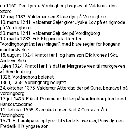
ca 1160: Den første Vordingborg bygges af Valdemar den
Store
12. maj 1182: Valdemar den Store dør på Vordingborg
10. marts 1241: Valdemar Sejer giver Jyske Lov på et rigmøde
på Vordingborg
28. marts 1241: Valdemar Sejr dør på Vordingborg
19. marts 1282: Erik Klipping stadfæster
"Vordingborghåndfæstningen", med klare regler for kongens
magtudøvelse.
15. august 1324: Kristoffer II og hans søn Erik krones i Skt.
Andreas Kirke
Julen 1324: Kristoffer II's datter Margrete vies til markgreven
af Brandenburg
1326: Vordingborg belejret
1361, 1368: Vordingborg belejret
24. oktober 1375: Valdemar Atterdag dør på Gurre, begravet på
Vordingborg
17. juli 1435: Erik af Pommern slutter på Vordingborg fred med
Hansestæderne
11. februar 1658: Svenskekongen Karl X Gustav står i
Vordingborg
1671: Et barokpalæ opføres til stedets nye ejer, Prins Jørgen,
Frederik III's yngste søn