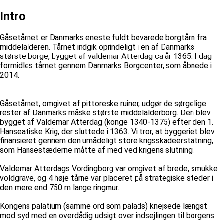
Intro
Gåsetårnet er Danmarks eneste fuldt bevarede borgtårn fra
middelalderen. Tårnet indgik oprindeligt i en af Danmarks
største borge, bygget af valdemar Atterdag ca år 1365. I dag
formidles tårnet gennem Danmarks Borgcenter, som åbnede i
2014.
Gåsetårnet, omgivet af pittoreske ruiner, udgør de sørgelige
rester af Danmarks måske største middelalderborg. Den blev
bygget af Valdemar Atterdag (konge 1340-1375) efter den 1.
Hanseatiske Krig, der sluttede i 1363. Vi tror, at byggeriet blev
finansieret gennem den umådeligt store krigsskadeerstatning,
som Hansestæderne måtte af med ved krigens slutning.
Valdemar Atterdags Vordingborg var omgivet af brede, smukke
voldgrave, og 4 høje tårne var placeret på strategiske steder i
den mere end 750 m lange ringmur.
Kongens palatium (samme ord som palads) knejsede længst
mod syd med en overdådig udsigt over indsejlingen til borgens