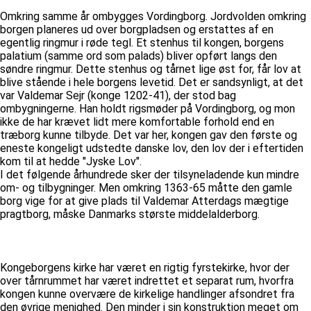
Omkring samme år ombygges Vordingborg. Jordvolden omkring
borgen planeres ud over borgpladsen og erstattes af en
egentlig ringmur i røde tegl. Et stenhus til kongen, borgens
palatium (samme ord som palads) bliver opført langs den
søndre ringmur. Dette stenhus og tårnet lige øst for, får lov at
blive stående i hele borgens levetid. Det er sandsynligt, at det
var Valdemar Sejr (konge 1202-41), der stod bag
ombygningerne. Han holdt rigsmøder på Vordingborg, og mon
ikke de har krævet lidt mere komfortable forhold end en
træborg kunne tilbyde. Det var her, kongen gav den første og
eneste kongeligt udstedte danske lov, den lov der i eftertiden
kom til at hedde "Jyske Lov".
I det følgende århundrede sker der tilsyneladende kun mindre
om- og tilbygninger. Men omkring 1363-65 måtte den gamle
borg vige for at give plads til Valdemar Atterdags mægtige
pragtborg, måske Danmarks største middelalderborg.
Kongeborgens kirke har været en rigtig fyrstekirke, hvor der
over tårnrummet har været indrettet et separat rum, hvorfra
kongen kunne overvære de kirkelige handlinger afsondret fra
den øvrige menighed. Den minder i sin konstruktion meget om