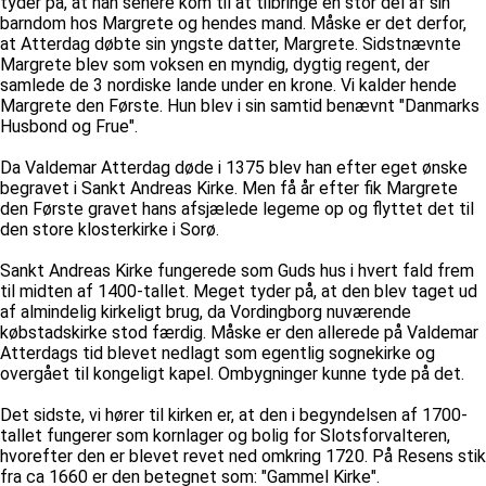
tyder på, at han senere kom til at tilbringe en stor del af sin
barndom hos Margrete og hendes mand. Måske er det derfor,
at Atterdag døbte sin yngste datter, Margrete. Sidstnævnte
Margrete blev som voksen en myndig, dygtig regent, der
samlede de 3 nordiske lande under en krone. Vi kalder hende
Margrete den Første. Hun blev i sin samtid benævnt "Danmarks
Husbond og Frue".
Da Valdemar Atterdag døde i 1375 blev han efter eget ønske
begravet i Sankt Andreas Kirke. Men få år efter fik Margrete
den Første gravet hans afsjælede legeme op og flyttet det til
den store klosterkirke i Sorø.
Sankt Andreas Kirke fungerede som Guds hus i hvert fald frem
til midten af 1400-tallet. Meget tyder på, at den blev taget ud
af almindelig kirkeligt brug, da Vordingborg nuværende
købstadskirke stod færdig. Måske er den allerede på Valdemar
Atterdags tid blevet nedlagt som egentlig sognekirke og
overgået til kongeligt kapel. Ombygninger kunne tyde på det.
Det sidste, vi hører til kirken er, at den i begyndelsen af 1700-
tallet fungerer som kornlager og bolig for Slotsforvalteren,
hvorefter den er blevet revet ned omkring 1720. På Resens stik
fra ca 1660 er den betegnet som: "Gammel Kirke".