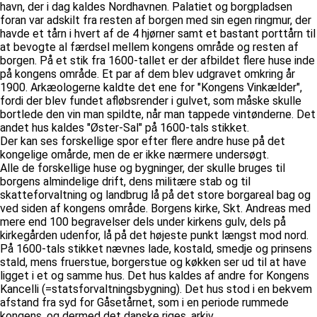
havn, der i dag kaldes Nordhavnen. Palatiet og borgpladsen
foran var adskilt fra resten af borgen med sin egen ringmur, der
havde et tårn i hvert af de 4 hjørner samt et bastant porttårn til
at bevogte al færdsel mellem kongens område og resten af
borgen. På et stik fra 1600-tallet er der afbildet flere huse inde
på kongens område. Et par af dem blev udgravet omkring år
1900. Arkæologerne kaldte det ene for "Kongens Vinkælder",
fordi der blev fundet afløbsrender i gulvet, som måske skulle
bortlede den vin man spildte, når man tappede vintønderne. Det
andet hus kaldes "Øster-Sal" på 1600-tals stikket.
Der kan ses forskellige spor efter flere andre huse på det
kongelige omårde, men de er ikke nærmere undersøgt.
Alle de forskellige huse og bygninger, der skulle bruges til
borgens almindelige drift, dens militære stab og til
skatteforvaltning og landbrug lå på det store borgareal bag og
ved siden af kongens område. Borgens kirke, Skt. Andreas med
mere end 100 begravelser dels under kirkens gulv, dels på
kirkegården udenfor, lå på det højeste punkt længst mod nord.
På 1600-tals stikket nævnes lade, kostald, smedje og prinsens
stald, mens fruerstue, borgerstue og køkken ser ud til at have
ligget i et og samme hus. Det hus kaldes af andre for Kongens
Kancelli (=statsforvaltningsbygning). Det hus stod i en bekvem
afstand fra syd for Gåsetårnet, som i en periode rummede
kongens, og dermed det danske riges, arkiv.