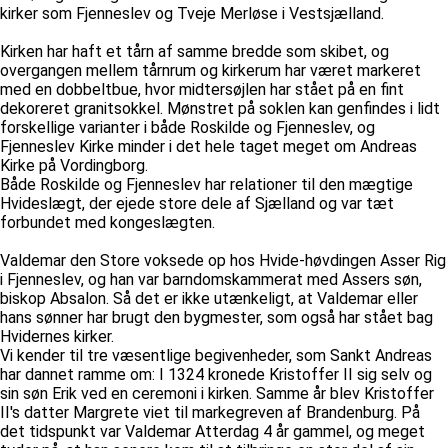
kirker som Fjenneslev og Tveje Merløse i Vestsjælland.
Kirken har haft et tårn af samme bredde som skibet, og
overgangen mellem tårnrum og kirkerum har været markeret
med en dobbeltbue, hvor midtersøjlen har stået på en fint
dekoreret granitsokkel. Mønstret på soklen kan genfindes i lidt
forskellige varianter i både Roskilde og Fjenneslev, og
Fjenneslev Kirke minder i det hele taget meget om Andreas
Kirke på Vordingborg.
Både Roskilde og Fjenneslev har relationer til den mægtige
Hvideslægt, der ejede store dele af Sjælland og var tæt
forbundet med kongeslægten.
Valdemar den Store voksede op hos Hvide-høvdingen Asser Rig
i Fjenneslev, og han var barndomskammerat med Assers søn,
biskop Absalon. Så det er ikke utænkeligt, at Valdemar eller
hans sønner har brugt den bygmester, som også har stået bag
Hvidernes kirker.
Vi kender til tre væsentlige begivenheder, som Sankt Andreas
har dannet ramme om: I 1324 kronede Kristoffer II sig selv og
sin søn Erik ved en ceremoni i kirken. Samme år blev Kristoffer
II's datter Margrete viet til markegreven af Brandenburg. På
det tidspunkt var Valdemar Atterdag 4 år gammel, og meget