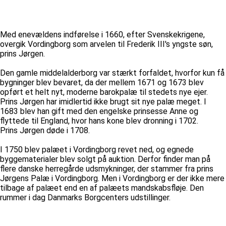
Med enevældens indførelse i 1660, efter Svenskekrigene,
overgik Vordingborg som arvelen til Frederik III's yngste søn,
prins Jørgen.
Den gamle middelalderborg var stærkt forfaldet, hvorfor kun få
bygninger blev bevaret, da der mellem 1671 og 1673 blev
opført et helt nyt, moderne barokpalæ til stedets nye ejer.
Prins Jørgen har imidlertid ikke brugt sit nye palæ meget. I
1683 blev han gift med den engelske prinsesse Anne og
flyttede til England, hvor hans kone blev dronning i 1702.
Prins Jørgen døde i 1708.
I 1750 blev palæet i Vordingborg revet ned, og egnede
byggematerialer blev solgt på auktion. Derfor finder man på
flere danske herregårde udsmykninger, der stammer fra prins
Jørgens Palæ i Vordingborg. Men i Vordingborg er der ikke mere
tilbage af palæet end en af palæets mandskabsfløje. Den
rummer i dag Danmarks Borgcenters udstillinger.