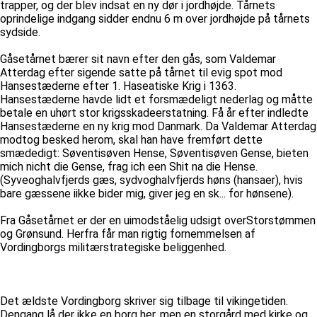
trapper, og der blev indsat en ny dør i jordhøjde. Tårnets
oprindelige indgang sidder endnu 6 m over jordhøjde på tårnets
sydside.
Gåsetårnet bærer sit navn efter den gås, som Valdemar
Atterdag efter sigende satte på tårnet til evig spot mod
Hansestæderne efter 1. Haseatiske Krig i 1363.
Hansestæderne havde lidt et forsmædeligt nederlag og måtte
betale en uhørt stor krigsskadeerstatning. Få år efter indledte
Hansestæderne en ny krig mod Danmark. Da Valdemar Atterdag
modtog besked herom, skal han have fremført dette
smædedigt: Søventisøven Hense, Søventisøven Gense, bieten
mich nicht die Gense, frag ich een Shit na die Hense.
(Syveoghalvfjerds gæs, sydvoghalvfjerds høns (hansaer), hvis
bare gæssene iikke bider mig, giver jeg en sk... for hønsene).
Fra Gåsetårnet er der en uimodståelig udsigt overStorstømmen
og Grønsund. Herfra får man rigtig fornemmelsen af
Vordingborgs militærstrategiske beliggenhed.
Det ældste Vordingborg skriver sig tilbage til vikingetiden.
Dengang lå der ikke en borg her, men en storgård med kirke og