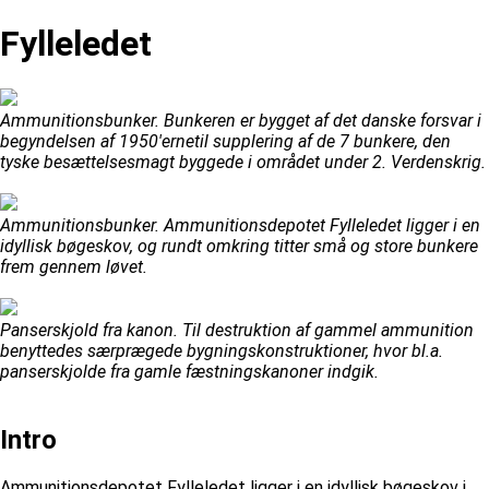
Fylleledet
Ammunitionsbunker. Bunkeren er bygget af det danske forsvar i
begyndelsen af 1950'ernetil supplering af de 7 bunkere, den
tyske besættelsesmagt byggede i området under 2. Verdenskrig.
Ammunitionsbunker. Ammunitionsdepotet Fylleledet ligger i en
idyllisk bøgeskov, og rundt omkring titter små og store bunkere
frem gennem løvet.
Panserskjold fra kanon. Til destruktion af gammel ammunition
benyttedes særprægede bygningskonstruktioner, hvor bl.a.
panserskjolde fra gamle fæstningskanoner indgik.
Intro
Ammunitionsdepotet Fylleledet ligger i en idyllisk bøgeskov i