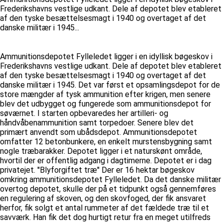
Frederikshavns vestlige udkant. Dele af depotet blev etableret
af den tyske besættelsesmagt i 1940 og overtaget af det
danske militær i 1945...
Ammunitionsdepotet Fylleledet ligger i en idyllisk bøgeskov i
Frederikshavns vestlige udkant. Dele af depotet blev etableret
af den tyske besættelsesmagt i 1940 og overtaget af det
danske militær i 1945. Det var først et opsamlingsdepot for de
store mængder af tysk ammunition efter krigen, men senere
blev det udbygget og fungerede som ammunitionsdepot for
søværnet. I starten opbevaredes her artilleri- og
håndvåbenammunition samt torpedoer. Senere blev det
primært anvendt som ubådsdepot. Ammunitionsdepotet
omfatter 12 betonbunkere, en enkelt murstensbygning samt
nogle træbarakker. Depotet ligger i et naturskønt område,
hvortil der er offentlig adgang i dagtimerne. Depotet er i dag
privatejet. ''Blyforgiftet træ'' Der er 16 hektar bøgeskov
omkring ammunitionsdepotet Fylleledet. Da det danske militær
overtog depotet, skulle der på et tidpunkt også gennemføres
en regulering af skoven, og den skovfoged, der fik ansvaret
herfor, fik solgt et antal rummeter af det fældede træ til et
savværk. Han fik det dog hurtigt retur fra en meget utilfreds