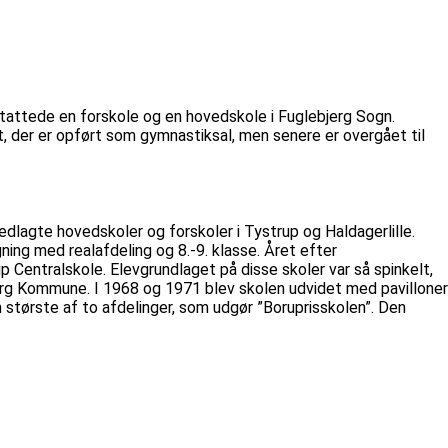
stattede en forskole og en hovedskole i Fuglebjerg Sogn.
 der er opført som gymnastiksal, men senere er overgået til
agte hovedskoler og forskoler i Tystrup og Haldagerlille.
ing med realafdeling og 8.-9. klasse. Året efter
entralskole. Elevgrundlaget på disse skoler var så spinkelt,
erg Kommune. I 1968 og 1971 blev skolen udvidet med pavilloner
n største af to afdelinger, som udgør ”Boruprisskolen”. Den