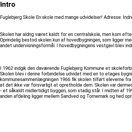
Intro
Fuglebjerg Skole En skole med mange udvidelser! Adresse: Ind
Skolen har aldrig været kaldt for en centralskole, men kom efte
Oprindelig bestod skolen kun af hovedbygningen, som ligger me
andet undervisningsformål. I hovedbygningens vestgavl blev ind
I 1962 indgik den daværende Fuglebjerg Kommune et skoleforbu
Skolen blev i denne forbindelse udvidet med en to etages bygni
kommunesammenlægningen 1966 fik skolen tilført eleverne fra S
at det ikke var forsvarligt at opretholde dem. Skolen var der
- et såkaldt midlertidigt byggeri, som stadig står. I midten af 
anden afdeling ligger mellem Sandved og Tornemark og hed opri