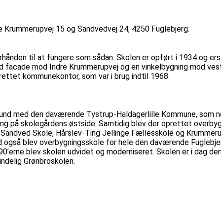
re Krummerupvej 15 og Sandvedvej 24, 4250 Fuglebjerg.
rhånden til at fungere som sådan. Skolen er opført i 1934 og er
d facade mod Indre Krummerupvej og en vinkelbygning mod vest,
rettet kommunekontor, som var i brug indtil 1968.
nd med den daværende Tystrup-Haldagerlille Kommune, som nedl
ng på skolegårdens østside. Samtidig blev der oprettet overbygn
andved Skole, Hårslev-Ting Jellinge Fællesskole og Krummerup C
med også blev overbygningsskole for hele den daværende Fuglebj
1990’erne blev skolen udvidet og moderniseret. Skolen er i dag de
ndelig Grønbroskolen.