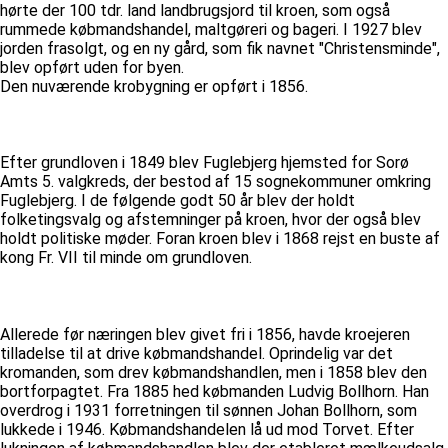
hørte der 100 tdr. land landbrugsjord til kroen, som også
rummede købmandshandel, maltgøreri og bageri. I 1927 blev
jorden frasolgt, og en ny gård, som fik navnet "Christensminde",
blev opført uden for byen.
Den nuværende krobygning er opført i 1856.
Efter grundloven i 1849 blev Fuglebjerg hjemsted for Sorø
Amts 5. valgkreds, der bestod af 15 sognekommuner omkring
Fuglebjerg. I de følgende godt 50 år blev der holdt
folketingsvalg og afstemninger på kroen, hvor der også blev
holdt politiske møder. Foran kroen blev i 1868 rejst en buste af
kong Fr. VII til minde om grundloven.
Allerede før næringen blev givet fri i 1856, havde kroejeren
tilladelse til at drive købmandshandel. Oprindelig var det
kromanden, som drev købmandshandlen, men i 1858 blev den
bortforpagtet. Fra 1885 hed købmanden Ludvig Bollhorn. Han
overdrog i 1931 forretningen til sønnen Johan Bollhorn, som
lukkede i 1946. Købmandshandelen lå ud mod Torvet. Efter