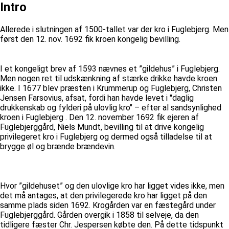
Intro
Allerede i slutningen af 1500-tallet var der kro i Fuglebjerg. Men
først den 12. nov. 1692 fik kroen kongelig bevilling.
I et kongeligt brev af 1593 nævnes et ”gildehus” i Fuglebjerg.
Men nogen ret til udskænkning af stærke drikke havde kroen
ikke. I 1677 blev præsten i Krummerup og Fuglebjerg, Christen
Jensen Farsovius, afsat, fordi han havde levet i "daglig
drukkenskab og fylderi på ulovlig kro" – efter al sandsynlighed
kroen i Fuglebjerg . Den 12. november 1692 fik ejeren af
Fuglebjerggård, Niels Mundt, bevilling til at drive kongelig
privilegeret kro i Fuglebjerg og dermed også tilladelse til at
brygge øl og brænde brændevin.
Hvor ”gildehuset” og den ulovlige kro har ligget vides ikke, men
det må antages, at den privilegerede kro har ligget på den
samme plads siden 1692. Krogården var en fæstegård under
Fuglebjerggård. Gården overgik i 1858 til selveje, da den
tidligere fæster Chr. Jespersen købte den. På dette tidspunkt