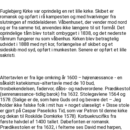
Fuglebjerg Kirke var oprindelig en ret lille kirke. Skibet er
romansk og opført i rå kampesten og med hvælvinger fra
slutningen af middelalderen. Våbenhuset, der vender mod nord
og er fra samme tid, anvendes ikke længere til sit formål. Det
oprindelige tårn blev totalt ombygget i 1838, og det nederste
tårnrum fungerer nu som våbenhus. Kirken blev betragtelig
udvidet i 1888 med nyt kor, forlængelse af skibet og et
sideskib mod syd, opført i munkesten. Senere er opført et lille
sakristi.
Altertavlen er fra lige omkring år 1600 – højrenæssance - en
såkaldt katekismus¬altertavle med de 10 bud,
trosbekendelsen, fadervor, dåbs- og nadverordene. Prædikestol
(senrenæssance-tidlig barok) fra 1632. Stolegavlene 1564 og
1578. (Salige er de, som høre Guds ord og bevare det – Jeg
holder ikke falske folk i mit hus + noget ulæseligt + Disse stole
er gjort på Caspar Paselicks Tid, som var Patron til denne kirke
og dekan til Roskilde Domkirke 1578). Korbuekrucifiks fra
første halvdel af 1400 tallet. Døbefonten er romansk.
Prædikestolen er fra 1632, i felterne ses David med harpen,