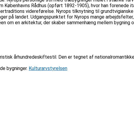
 Københavns Rådhus (opført 1892-1905), hvor han forenede italien
raditions videreførelse. Nyrops tilknytning til grundtvigianske 
ger på landet. Udgangspunktet for Nyrops mange arbejdsfelter, 
déen om en arkitektur, der skaber sammenhæng mellem bygning og
teristisk århundredeskiftestil. Den er tegnet af nationalromantikk
ede bygninger.
Kulturarvstyrelsen