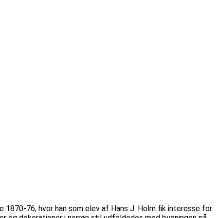
 1870-76, hvor han som elev af Hans J. Holm fik interesse for
er og dekorationer i norrøn stil udfoldedes med bygningen på