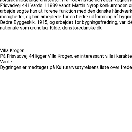
Frisvadvej 44 i Varde. I 1889 vandt Martin Nyrop konkurrencen om
arbejde søgte han at forene funktion med den danske håndværkert
menigheder, og han arbejdede for en bedre udformning af bygnin
Bedre Byggeskik, 1915, og arbejdet for bygningsfredning, var i
nationale som grundlag. Kilde: denstoredanske.dk
Villa Krogen
På Frisvadvej 44 ligger Villa Krogen, en interessant villa i karak
Varde.
Bygningen er medtaget på Kulturarvsstyrelsens liste over fred