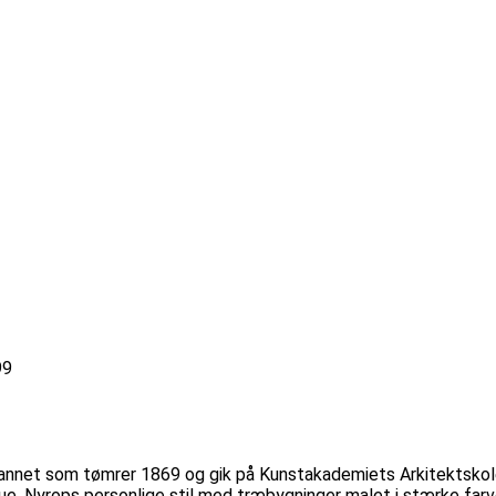
99
dannet som tømrer 1869 og gik på Kunstakademiets Arkitektskole
ue. Nyrops personlige stil med træbygninger malet i stærke farv