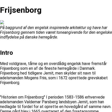
Frijsenborg
På baggrund af den engelsk inspirerede arkitektur og have har
Frijsenborg gennem tiden været toneangivende for den engelske
indflydelse på danske herregårde.
Intro
Med voldgrave, tårne og en overdådig engelsk have fremstår
Frijsenborg som en af de fineste herregårde i Danmark.
Frijsenborg hed tidligere Jernit, men skylder sit navn til
adelsmanden Mogens Friis, som i 1672 oprettede grevskabet
Frijsenborg.
''Historien om Frijsenborg'' I perioden 1583-1586 erhvervede
adelsmanden Valdemar Parsberg landsbyen Jernit, som han
nedlagde til fordel for at oprette en hovedgård af samme navn.
Denne gård blev i 1665 overtaget af den foretagsomme