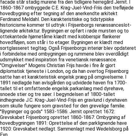
facade står stadig murene fra den tidligere herregård Jernit. I
1860-1867 ombyggede C.E. Krag-Juel-Vind-Friis den trefløjede
hovedbygning efter tegning af den anerkendte arkitekt
Ferdinand Meldahl. Den karakteristiske og tidstypiske
historicisme kommer til udtryk i Frijsenborgs renæssanceslot-
lignende arkitektur. Bygningen er opført i røde mursten og to
ottekantede hjørnetårne klædt med kobberspir flankerer
hovedfløjen, som står i to etager. Bygningen er klædt med
sortglasseret tegltag. Også Frijsenborgs interiør blev opdateret
i forbindelse med ombygningen og rummene blev overdådigt
udsmykket med inspiration fra venetiansk renæssance.
''Omgivelser'' Mogens Christian Frijs havde i fire år gjort
diplomatisk tjeneste i London, og da han overtog Frijsenborg
satte han et karakteristisk engelsk præg på omgivelserne. I
1891 nedlagde han avlsgården og udvidede haven fra 1700-
tallet til et omfattende engelsk parkanlæg med dyrehave,
snoede stier og tre søer. I begyndelsen af 1800-tallet
indhegnede J.C. Krag-Juel-Vind-Frijs en gravlund i dyrehaven
som skulle fungere som gravsted for den grevelige familie.
''Bygninger og gods'' 1583-1586: Jernit oprettet 1672:
Grevskabet Frijsenborg oprettet 1860-1867: Ombygning af
hovedbygningen 1891: Oprettelse af den parklignende have
1920: Grevskabet nedlagt. Sammenlagt med Wedelsborg på
Fyn.