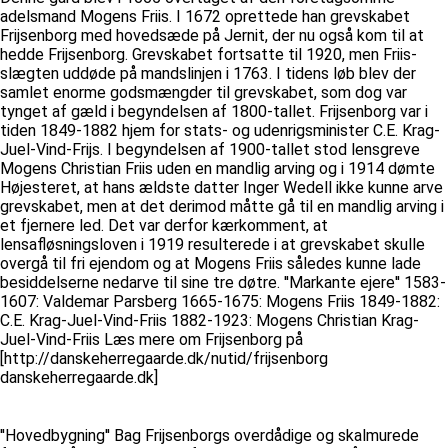
adelsmand Mogens Friis. I 1672 oprettede han grevskabet
Frijsenborg med hovedsæde på Jernit, der nu også kom til at
hedde Frijsenborg. Grevskabet fortsatte til 1920, men Friis-
slægten uddøde på mandslinjen i 1763. I tidens løb blev der
samlet enorme godsmængder til grevskabet, som dog var
tynget af gæld i begyndelsen af 1800-tallet. Frijsenborg var i
tiden 1849-1882 hjem for stats- og udenrigsminister C.E. Krag-
Juel-Vind-Frijs. I begyndelsen af 1900-tallet stod lensgreve
Mogens Christian Friis uden en mandlig arving og i 1914 dømte
Højesteret, at hans ældste datter Inger Wedell ikke kunne arve
grevskabet, men at det derimod måtte gå til en mandlig arving i
et fjernere led. Det var derfor kærkomment, at
lensafløsningsloven i 1919 resulterede i at grevskabet skulle
overgå til fri ejendom og at Mogens Friis således kunne lade
besiddelserne nedarve til sine tre døtre. ''Markante ejere'' 1583-
1607: Valdemar Parsberg 1665-1675: Mogens Friis 1849-1882:
C.E. Krag-Juel-Vind-Friis 1882-1923: Mogens Christian Krag-
Juel-Vind-Friis Læs mere om Frijsenborg på
[http://danskeherregaarde.dk/nutid/frijsenborg
danskeherregaarde.dk]
''Hovedbygning'' Bag Frijsenborgs overdådige og skalmurede