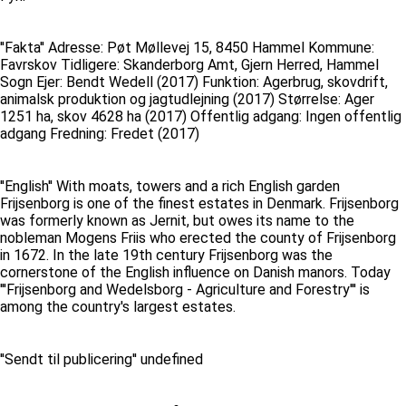
''Fakta'' Adresse: Pøt Møllevej 15, 8450 Hammel Kommune:
Favrskov Tidligere: Skanderborg Amt, Gjern Herred, Hammel
Sogn Ejer: Bendt Wedell (2017) Funktion: Agerbrug, skovdrift,
animalsk produktion og jagtudlejning (2017) Størrelse: Ager
1251 ha, skov 4628 ha (2017) Offentlig adgang: Ingen offentlig
adgang Fredning: Fredet (2017)
''English'' With moats, towers and a rich English garden
Frijsenborg is one of the finest estates in Denmark. Frijsenborg
was formerly known as Jernit, but owes its name to the
nobleman Mogens Friis who erected the county of Frijsenborg
in 1672. In the late 19th century Frijsenborg was the
cornerstone of the English influence on Danish manors. Today
'''Frijsenborg and Wedelsborg - Agriculture and Forestry''' is
among the country's largest estates.
''Sendt til publicering'' undefined