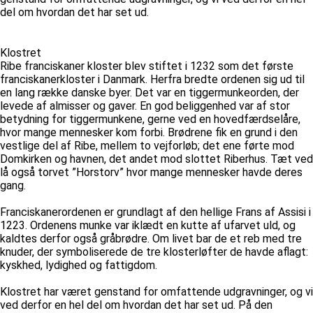
del om hvordan det har set ud.
Klostret
Ribe franciskaner kloster blev stiftet i 1232 som det første
franciskanerkloster i Danmark. Herfra bredte ordenen sig ud til
en lang række danske byer. Det var en tiggermunkeorden, der
levede af almisser og gaver. En god beliggenhed var af stor
betydning for tiggermunkene, gerne ved en hovedfærdselåre,
hvor mange mennesker kom forbi. Brødrene fik en grund i den
vestlige del af Ribe, mellem to vejforløb; det ene førte mod
Domkirken og havnen, det andet mod slottet Riberhus. Tæt ved
lå også torvet ”Horstorv” hvor mange mennesker havde deres
gang.
Franciskanerordenen er grundlagt af den hellige Frans af Assisi i
1223. Ordenens munke var iklædt en kutte af ufarvet uld, og
kaldtes derfor også gråbrødre. Om livet bar de et reb med tre
knuder, der symboliserede de tre klosterløfter de havde aflagt:
kyskhed, lydighed og fattigdom.
Klostret har været genstand for omfattende udgravninger, og vi
ved derfor en hel del om hvordan det har set ud. På den