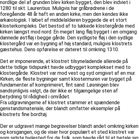
nordlige del af grunden blev kirken bygget, den blev indviet i
1280 til skt. Laurentius. Muligvis har gråbrødrene i de
foregående 48 år haft en anden kirke, men den kendes ikke
arkæologisk. I løbet af middelalderen byggede de et stort
klosterkompleks. Det bestod af to lukkede klostergårde med
kirken længst mod nord. En meget lang fløj bygget i en omgang
dannede østfløj i begge gårde. Den sydligste fløj i den sydlige
klostergård var en bygning af høj standard, muligvis klostrets
gæstehus. Dens opførelse er dateret til omkring 1310.
Det er imponerende, at klostret tilsyneladende allerede på
dette tidlige tidspunkt havde udbygget komplekset med to
klostergårde. Klostret var mod vest og syd omgivet af en mur.
Kirken, de fleste bygninger samt klostermuren var bygget på
fundamenter af komprimeret, fint sand. Løsningen blev
sandsynligvis valgt, da der ikke er tilgængelige sten af
betydning til rådighed i området.
Fra udgravningerne af klostret stammer et spændende
genstandsmateriale, der blandt omfatter eksempler på
klostrets fine bordtøj.
Der er udgravet mange begravelser blandt andet omkring kirken
og korsgangen, og de viser hvor populært et sted klostret var
som sidste hvilested for de folk, som havde råd til at betale sig