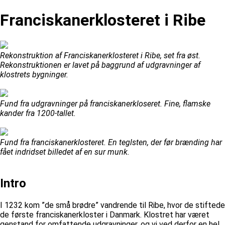
Franciskanerklosteret i Ribe
Rekonstruktion af Franciskanerklosteret i Ribe, set fra øst.
Rekonstruktionen er lavet på baggrund af udgravninger af
klostrets bygninger.
Fund fra udgravninger på franciskanerkloseret. Fine, flamske
kander fra 1200-tallet.
Fund fra franciskanerklosteret. En teglsten, der før brænding har
fået indridset billedet af en sur munk.
Intro
I 1232 kom ”de små brødre” vandrende til Ribe, hvor de stiftede
de første franciskanerkloster i Danmark. Klostret har været
genstand for omfattende udgravninger, og vi ved derfor en hel